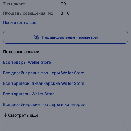
Тип цоколя
G9
Площадь освещения, м2
8-10
Посмотреть все
Индивидуальные параметры
Полезные ссылки
Все товары Weller Store
Все дизайнерские торшеры Weller Store
Все торшеры дизайнерские Weller Store
Все торшеры Weller Store
Все дизайнерские торшеры в категории
Все торшеры дизайнерские в категории
Все торшеры в категории
Смотреть еще