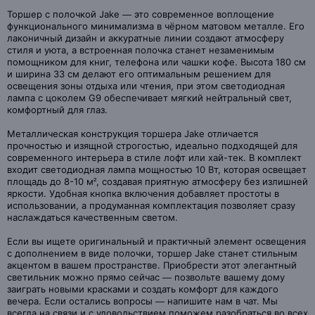
Торшер с полочкой Jake — это современное воплощение
функционального минимализма в чёрном матовом металле. Его
лаконичный дизайн и аккуратные линии создают атмосферу
стиля и уюта, а встроенная полочка станет незаменимым
помощником для книг, телефона или чашки кофе. Высота 180 см
и ширина 33 см делают его оптимальным решением для
освещения зоны отдыха или чтения, при этом светодиодная
лампа с цоколем G9 обеспечивает мягкий нейтральный свет,
комфортный для глаз.
Металлическая конструкция торшера Jake отличается
прочностью и изящной строгостью, идеально подходящей для
современного интерьера в стиле лофт или хай-тек. В комплект
входит светодиодная лампа мощностью 10 Вт, которая освещает
площадь до 8-10 м², создавая приятную атмосферу без излишней
яркости. Удобная кнопка включения добавляет простоты в
использовании, а продуманная комплектация позволяет сразу
наслаждаться качественным светом.
Если вы ищете оригинальный и практичный элемент освещения
с дополнением в виде полочки, торшер Jake станет стильным
акцентом в вашем пространстве. Приобрести этот элегантный
светильник можно прямо сейчас — позвольте вашему дому
заиграть новыми красками и создать комфорт для каждого
вечера. Если остались вопросы — напишите нам в чат. Мы
всегда на связи и с удовольствием поможем разобраться во всех