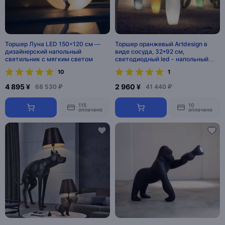
Торшер Луна LED 150×120 см —
Торшер оранжевый Artdesign в
дизайнерский напольный
виде сосуда, 32*92 см,
светильник с мягким светом
светодиодный led - напольный
светильник
10
1
4 895 ¥
2 960 ¥
68 530 ₽
41 440 ₽
115
10
оплачено
оплачено