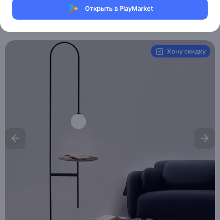
Магазин Weller Store
Открыть в PlayMarket
Артикул:
MXM4922811596
Хочу скидку