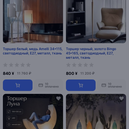
Торшер белый, медь Amelli 34*115,
Торшер черный, золото Bingo
светодиодный, E27, металл, ткань
45*165, светодиодный, E27,
металл, ткань
840 ¥
800 ¥
11 760 ₽
11 200 ₽
10
10
оплачено
оплачено