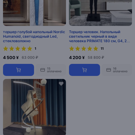
торшер голубой напольный Nordic
Торшер человек. Напольный
Humanoid, светодиодный Led,
светильник черный в виде
стекловолокно
человека PRIMATE 180 см, G4, 25
Вт. MAI HE MAI
1
11
4 500 ¥
4 200 ¥
63 000 ₽
58 800 ₽
15
16
оплачено
оплачено