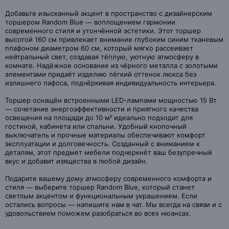
Добавьте изысканный акцент в пространство с дизайнерским
торшером Random Blue — воплощением гармонии
современного стиля и утончённой эстетики. Этот торшер
высотой 160 см привлекает внимание глубоким синим тканевым
плафоном диаметром 60 см, который мягко рассеивает
нейтральный свет, создавая тёплую, уютную атмосферу в
комнате. Надёжное основание из чёрного металла с золотыми
элементами придаёт изделию лёгкий оттенок люкса без
излишнего пафоса, подчёркивая индивидуальность интерьера.
Торшер оснащён встроенными LED-лампами мощностью 15 Вт
— сочетание энергоэффективности и приятного качества
освещения на площади до 10 м² идеально подходит для
гостиной, кабинета или спальни. Удобный кнопочный
выключатель и прочные материалы обеспечивают комфорт
эксплуатации и долговечность. Созданный с вниманием к
деталям, этот предмет мебели подчеркнёт ваш безупречный
вкус и добавит изящества в любой дизайн.
Подарите вашему дому атмосферу современного комфорта и
стиля — выберите торшер Random Blue, который станет
светлым акцентом и функциональным украшением. Если
остались вопросы — напишите нам в чат. Мы всегда на связи и с
удовольствием поможем разобраться во всех нюансах.