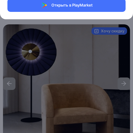
Магазин Weller Store
Открыть в PlayMarket
Артикул:
MXM1789581840
Хочу скидку