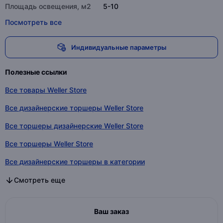
Площадь освещения, м2
5-10
Посмотреть все
Индивидуальные параметры
Полезные ссылки
Все товары Weller Store
Все дизайнерские торшеры Weller Store
Все торшеры дизайнерские Weller Store
Все торшеры Weller Store
Все дизайнерские торшеры в категории
Все торшеры дизайнерские в категории
Все торшеры в категории
Смотреть еще
Ваш заказ