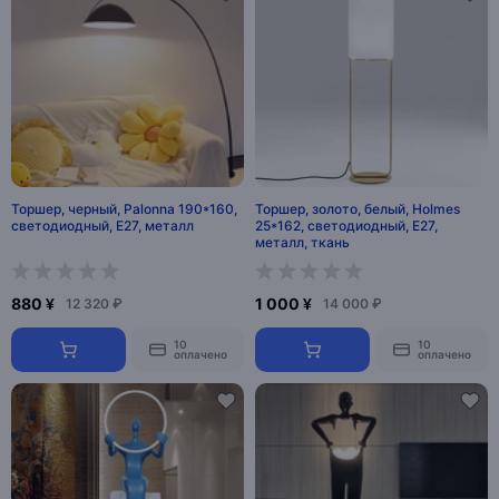
Торшер, черный, Palonna 190*160,
Торшер, золото, белый, Holmes
светодиодный, E27, металл
25*162, светодиодный, E27,
металл, ткань
880 ¥
1 000 ¥
12 320 ₽
14 000 ₽
10
10
оплачено
оплачено