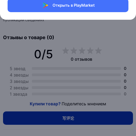
Открыть в PlayMarket
Информация о технических характеристиках, комплекте поставки,
стране изготовления, внешнем виде и цвете товара носит справочный
характер и основывается на последних доступных к моменту
публикации сведениях
Отзывы о товаре (0)
0/5
0 отзывов
5 звезд
0
4 звезды
0
3 звезды
0
2 звезды
0
1 звезда
0
Купили товар?
Поделитесь мнением
写评论