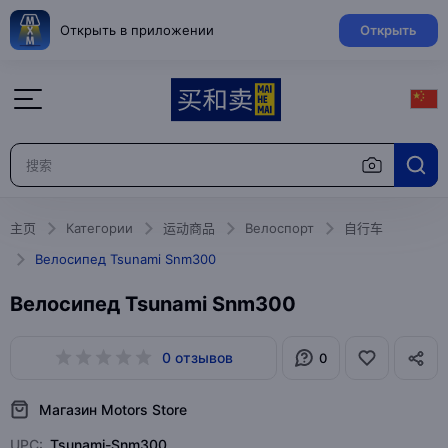
Открыть в приложении
Открыть
主页
Категории
运动商品
Велоспорт
自行车
Велосипед Tsunami Snm300
Велосипед Tsunami Snm300
0 отзывов
0
Магазин Motors Store
UPC:
Tsunami-Snm300