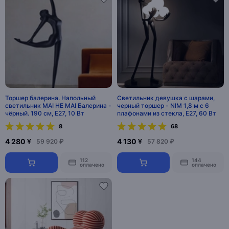
Торшер балерина. Напольный
Светильник девушка с шарами,
светильник MAI HE MAI Балерина -
черный торшер - NIM 1,8 м с 6
чёрный. 190 см, E27, 10 Вт
плафонами из стекла, E27, 60 Вт
8
68
4 280 ¥
4 130 ¥
59 920 ₽
57 820 ₽
112
144
оплачено
оплачено