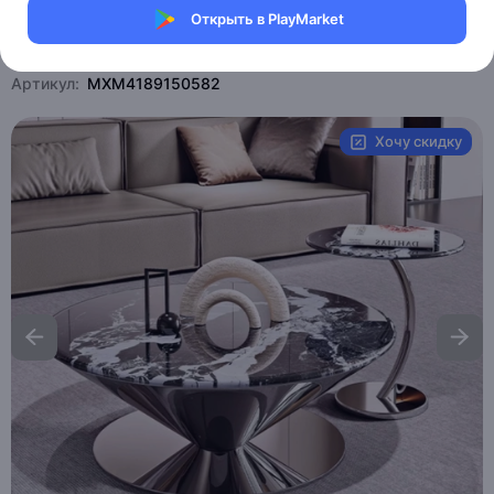
Открыть в PlayMarket
Магазин eMILE
Артикул:
MXM4189150582
Хочу скидку