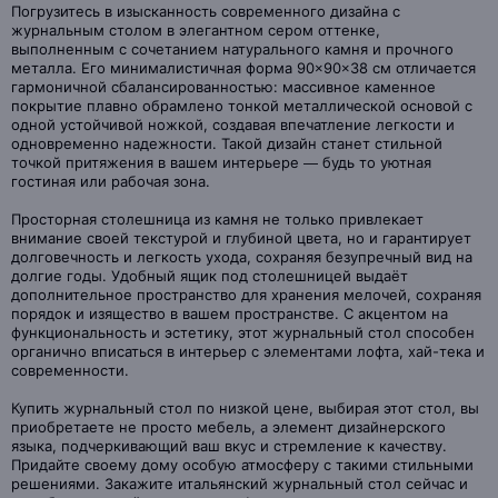
Погрузитесь в изысканность современного дизайна с
журнальным столом в элегантном сером оттенке,
выполненным с сочетанием натурального камня и прочного
металла. Его минималистичная форма 90×90×38 см отличается
гармоничной сбалансированностью: массивное каменное
покрытие плавно обрамлено тонкой металлической основой с
одной устойчивой ножкой, создавая впечатление легкости и
одновременно надежности. Такой дизайн станет стильной
точкой притяжения в вашем интерьере — будь то уютная
гостиная или рабочая зона.
Просторная столешница из камня не только привлекает
внимание своей текстурой и глубиной цвета, но и гарантирует
долговечность и легкость ухода, сохраняя безупречный вид на
долгие годы. Удобный ящик под столешницей выдаёт
дополнительное пространство для хранения мелочей, сохраняя
порядок и изящество в вашем пространстве. С акцентом на
функциональность и эстетику, этот журнальный стол способен
органично вписаться в интерьер с элементами лофта, хай-тека и
современности.
Купить журнальный стол по низкой цене, выбирая этот стол, вы
приобретаете не просто мебель, а элемент дизайнерского
языка, подчеркивающий ваш вкус и стремление к качеству.
Придайте своему дому особую атмосферу с такими стильными
решениями. Закажите итальянский журнальный стол сейчас и