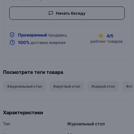
Начать беседу
Проверенный
продавец
4/5
рейтинг товаров
100%
доставок вовремя
Посмотрите теги товара
#журнальный стол
#круглый стол
#серый стол
#ст
Характеристики
Тип
Журнальный стол