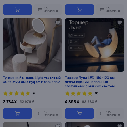
10
10
оплачено
оплачено
Туалетный столик Light молочный
Торшер Луна LED 150×120 см —
60×60×73 см с пуфом и зеркалом
дизайнерский напольный
светильник с мягким светом
9
10
3 784 ¥
4 895 ¥
52 976 ₽
68 530 ₽
19
115
оплачено
оплачено