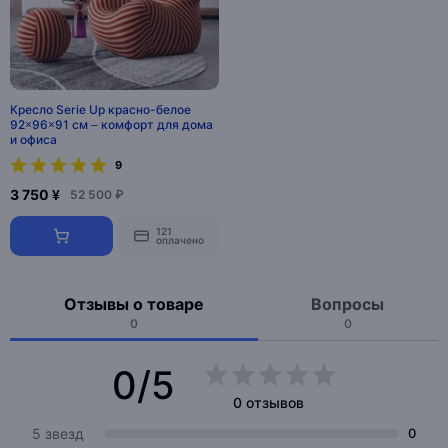
Кресло Serie Up красно-белое
92×96×91 см – комфорт для дома
и офиса
9
3 750 ¥
52 500 ₽
121
оплачено
Отзывы о товаре
Вопросы
0
0
0/5
0 отзывов
5 звезд
0