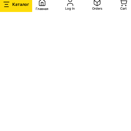
Каталог
Log In
Orders
Cart
Главная
4
Запросите скидку
Кратко опишите укажите условия, на
которых вы готовы приобрести товар,