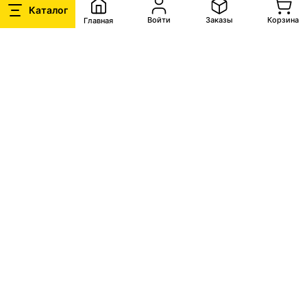
Каталог
Войти
Заказы
Корзина
Главная
4
Запросите скидку
Кратко опишите укажите условия, на
которых вы готовы приобрести товар,