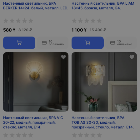
Настенный светильник, БРА
Настенный светильник, БРА LIAM
BERKER 14*24, белый, металл, LED.
18*45, бронза, металл, G4.
580 ¥
1 100 ¥
8 120 ₽
15 400 ₽
10
10
оплачено
оплачено
Настенный светильник, БРА VIC
Настенный светильник, БРА
20*22, медный, прозрачный,
TOBIAS 30*30, медный,
стекло, металл, Е14.
прозрачный, стекло, металл, E14.