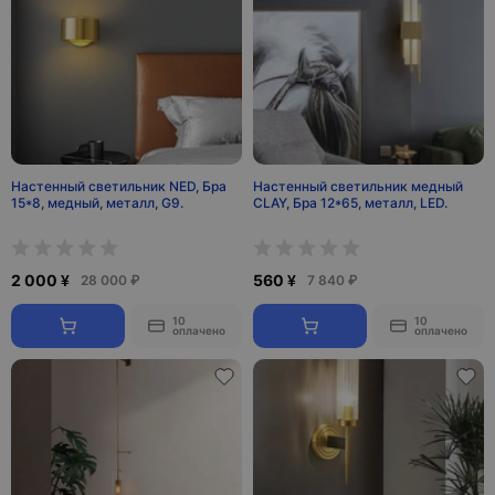
Настенный светильник NED, Бра
Настенный светильник медный
15*8, медный, металл, G9.
CLAY, Бра 12*65, металл, LED.
2 000 ¥
560 ¥
28 000 ₽
7 840 ₽
10
10
оплачено
оплачено