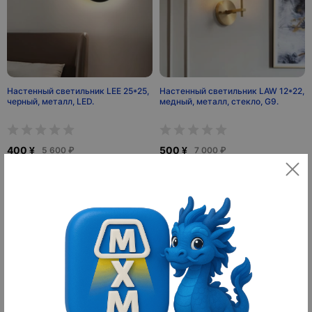
Настенный светильник LEE 25*25,
Настенный светильник LAW 12*22,
черный, металл, LED.
медный, металл, стекло, G9.
400 ¥
500 ¥
5 600 ₽
7 000 ₽
10
10
оплачено
оплачено