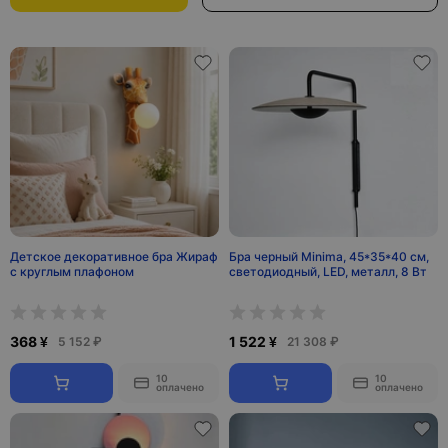
Детское декоративное бра Жираф
Бра черный Minima, 45*35*40 см,
с круглым плафоном
светодиодный, LED, металл, 8 Вт
368 ¥
1 522 ¥
5 152 ₽
21 308 ₽
10
10
оплачено
оплачено