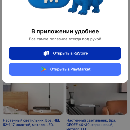
Настенный светильник, Бра,
Настенный светильник, Бра,
JESSE 35*35 золото, металл, LED.
HORACE 10*30, медный, медь, G9.
В приложении удобнее
1 800 ¥
760 ¥
25 200 ₽
Все самое полезное всегда под рукой
10 640 ₽
10
10
оплачено
оплачено
Открыть в RuStore
Открыть в PlayMarket
Настенный светильник, Бра, HEL
Настенный светильник, Бра,
52*1,17, золотой, металл, LED.
GEOFF 40*30, коричневый,
металл, LED.