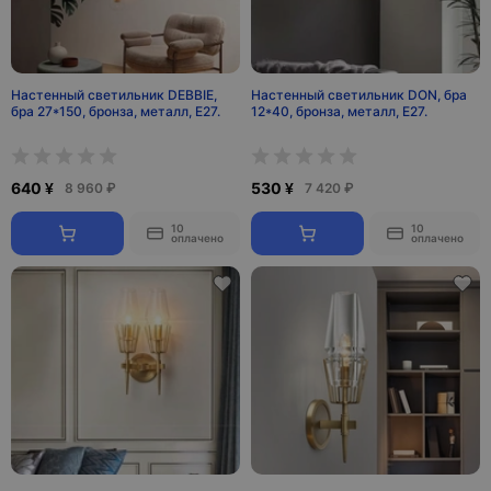
Настенный светильник DEBBIE,
Настенный светильник DON, бра
бра 27*150, бронза, металл, Е27.
12*40, бронза, металл, Е27.
640 ¥
530 ¥
8 960 ₽
7 420 ₽
10
10
оплачено
оплачено