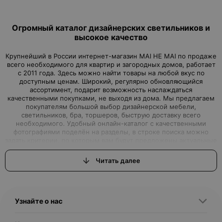
Огромный каталог дизайнерских светильников и
высокое качество
Крупнейший в России интернет-магазин MAI HE MAI по продаже
всего необходимого для квартир и загородных домов, работает
с 2011 года. Здесь можно найти товары на любой вкус по
доступным ценам. Широкий, регулярно обновляющийся
ассортимент, подарит возможность наслаждаться
качественными покупками, не выходя из дома. Мы предлагаем
покупателям большой выбор дизайнерской мебели,
светильников, бра, торшеров, быструю доставку всего
необходимого. Удобный онлайн-каталог с качественными
фотографиями поделён на разделы, в строке поиска можно
задать критерии, по которым вам будут предложены актуальные
варианты товаров нашего магазина.Интернет-магазин, где вы
можете найти всё, что ищете
Читать далее
Вы задумали начать ремонт или просто обновить дизайн
квартиры, но вам для этого не хватало качественной, красивой,
с дизайнерской изюминкой, мебели или торшеров, бра и
светильников? Интернет–магазин MAI HE MAI - это выгодные
Узнайте о нас
предложения, которые смогут удовлетворить самые
притязательные запросы, как именитых дизайнеров, так и
простых обывателей, решивших сделать свой дом