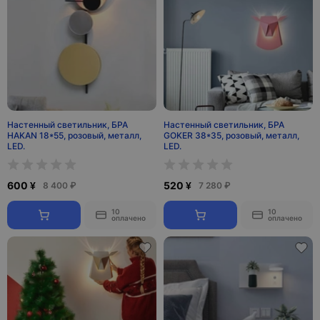
Настенный светильник, БРА
Настенный светильник, БРА
HAKAN 18*55, розовый, металл,
GOKER 38*35, розовый, металл,
LED.
LED.
600 ¥
520 ¥
8 400 ₽
7 280 ₽
10
10
оплачено
оплачено