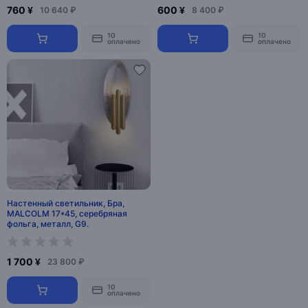
760 ¥
600 ¥
10 640 ₽
8 400 ₽
10
10
оплачено
оплачено
Настенный светильник, Бра,
MALCOLM 17*45, серебряная
фольга, металл, G9.
1 700 ¥
23 800 ₽
10
оплачено