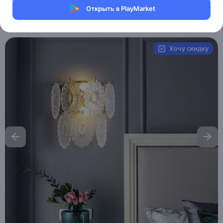
Магазин Table lamps
Открыть в PlayMarket
Артикул:
MAI_HE_MAI_TOBIAS
Хочу скидку