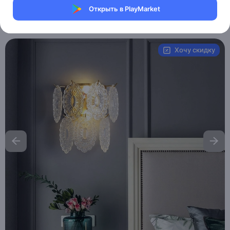
Магазин Table lamps
Открыть в PlayMarket
Артикул:
MAI_HE_MAI_TOBIAS
Хочу скидку