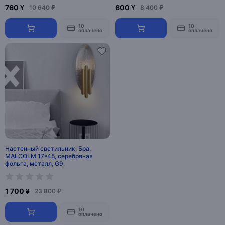
760 ¥
600 ¥
10 640 ₽
8 400 ₽
10
10
оплачено
оплачено
Настенный светильник, Бра,
MALCOLM 17*45, серебряная
фольга, металл, G9.
1 700 ¥
23 800 ₽
10
оплачено