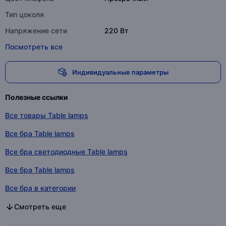
Тип цоколя
Напряжение сети
220 Вт
Посмотреть все
Индивидуальные параметры
Полезные ссылки
Все товары Table lamps
Все бра Table lamps
Все бра светодиодные Table lamps
Все бра Table lamps
Все бра в категории
Все бра светодиодные в категории
Все бра в категории
Смотреть еще