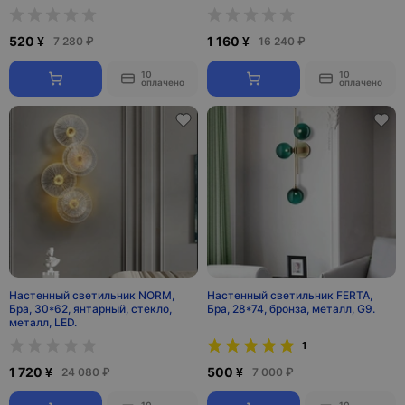
520 ¥
1 160 ¥
7 280 ₽
16 240 ₽
10
10
оплачено
оплачено
Настенный светильник NORM,
Настенный светильник FERTA,
Бра, 30*62, янтарный, стекло,
Бра, 28*74, бронза, металл, G9.
металл, LED.
1
1 720 ¥
500 ¥
24 080 ₽
7 000 ₽