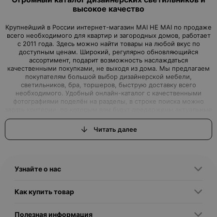
высокое качество
Крупнейший в России интернет-магазин MAI HE MAI по продаже
всего необходимого для квартир и загородных домов, работает
с 2011 года. Здесь можно найти товары на любой вкус по
доступным ценам. Широкий, регулярно обновляющийся
ассортимент, подарит возможность наслаждаться
качественными покупками, не выходя из дома. Мы предлагаем
покупателям большой выбор дизайнерской мебели,
светильников, бра, торшеров, быструю доставку всего
необходимого. Удобный онлайн-каталог с качественными
фотографиями поделён на разделы, в строке поиска можно
задать критерии, по которым вам будут предложены актуальные
варианты товаров нашего магазина.Интернет-магазин, где вы
можете найти всё, что ищете
Читать далее
Вы задумали начать ремонт или просто обновить дизайн
квартиры, но вам для этого не хватало качественной, красивой,
с дизайнерской изюминкой, мебели или торшеров, бра и
светильников? Интернет–магазин MAI HE MAI - это выгодные
Узнайте о нас
предложения, которые смогут удовлетворить самые
притязательные запросы, как именитых дизайнеров, так и
простых обывателей, решивших сделать свой дом
Как купить товар
неповторимым. Дизайнерские светильники купить любых
размеров, форм и цветов подойдут для применения во всех
сферах жизни. Напольные светильники – торшеры украсят не
Полезная информация