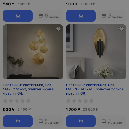
540 ¥
900 ¥
7 560 ₽
12 600 ₽
10
10
оплачено
оплачено
Настенный светильник, Бра,
Настенный светильник, Бра,
MARTY 25*50, желтая бронза,
MALCOLM 17*45, золотая фольга,
металл, G4.
металл, G9.
600 ¥
1 700 ¥
8 400 ₽
23 800 ₽
10
10
оплачено
оплачено