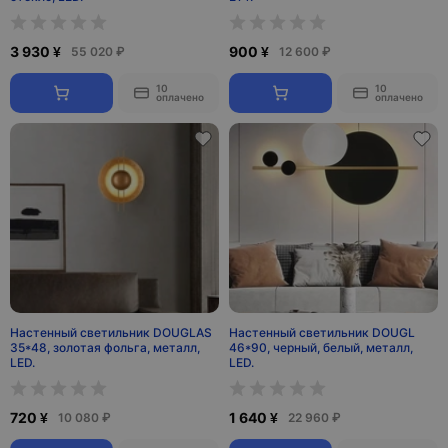
3 930 ¥
900 ¥
55 020 ₽
12 600 ₽
10
10
оплачено
оплачено
Настенный светильник DOUGLAS
Настенный светильник DOUGL
35*48, золотая фольга, металл,
46*90, черный, белый, металл,
LED.
LED.
720 ¥
1 640 ¥
10 080 ₽
22 960 ₽