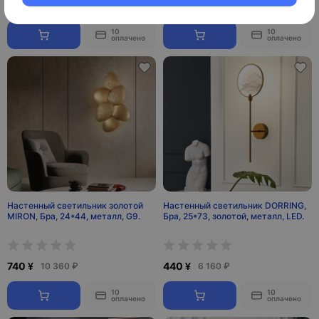
2 860 ¥
960 ¥
40 040 ₽
13 440 ₽
10
10
оплачено
оплачено
Настенный светильник золотой
Настенный светильник DORRING,
MIRON, Бра, 24*44, металл, G9.
Бра, 25*73, золотой, металл, LED.
740 ¥
440 ¥
10 360 ₽
6 160 ₽
10
10
оплачено
оплачено