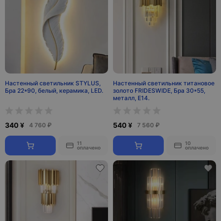
Настенный светильник STYLUS,
Настенный светильник титановое
Бра 22*90, белый, керамика, LED.
золото FRIDESWIDE, Бра 30*55,
металл, Е14.
340 ¥
540 ¥
4 760 ₽
7 560 ₽
11
10
оплачено
оплачено