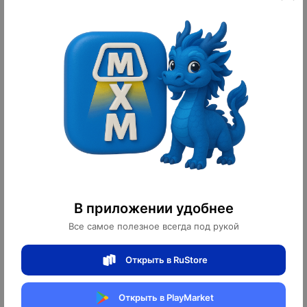
Настольная лампа AMALIA 30*40,
Настольная лампа CRISPIN 43*54,
синий, металл, G9.
жемчужно-коричневый, металл,
Е27.
1
1 700 ¥
1 060 ¥
23 800 ₽
14 840 ₽
10
10
оплачено
оплачено
В приложении удобнее
Все самое полезное всегда под рукой
Настенный светильник медный
Настенный светильник золотой
Открыть в RuStore
NONA, Бра, 25*98, медь, LED.
MIRON, Бра, 30*65, металл, G9.
Открыть в PlayMarket