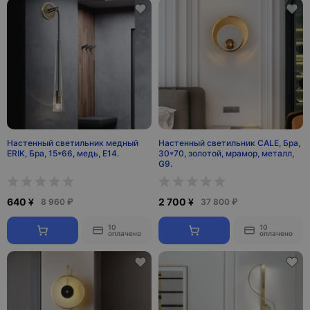
Настенный светильник медный
Настенный светильник CALE, Бра,
ERIK, Бра, 15*66, медь, Е14.
30*70, золотой, мрамор, металл,
G9.
640 ¥
2 700 ¥
8 960 ₽
37 800 ₽
10
10
оплачено
оплачено