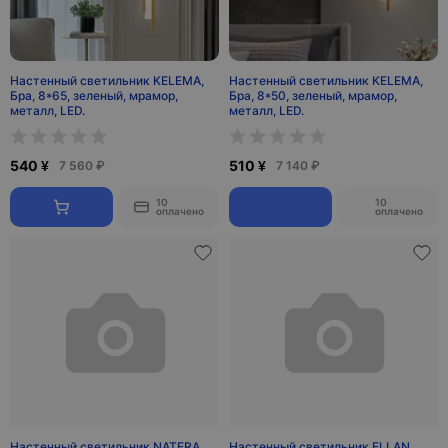
Настенный светильник KELEMA,
Настенный светильник KELEMA,
Бра, 8*65, зеленый, мрамор,
Бра, 8*50, зеленый, мрамор,
металл, LED.
металл, LED.
540 ¥
510 ¥
7 560 ₽
7 140 ₽
10
10
оплачено
оплачено
Настенный светильник NATERA,
Настенный светильник ELLAN,