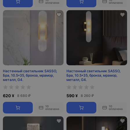
10
10
оплачено
оплачено
Настенный светильник SASSO,
Настенный светильник SASSO,
Бра, 10.5*35, бронза, мрамор,
Бра, 10.5*35, бронза, мрамор,
металл, G4.
металл, G4.
620 ¥
590 ¥
8 680 ₽
8 260 ₽
10
10
оплачено
оплачено