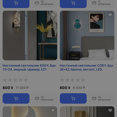
10
11
оплачено
оплачено
Настенный светильник EDDY, Бра
Настенный светильник CORY, Бра
13*34, медный, мрамор, Е27.
26*42, бронза, металл, LED.
800 ¥
600 ¥
11 200 ₽
8 400 ₽
10
10
оплачено
оплачено