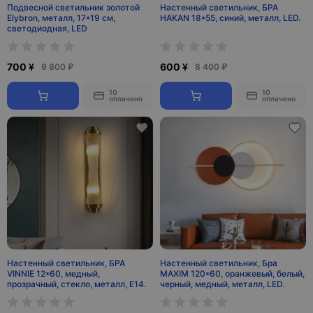
Подвесной светильник золотой
Настенный светильник, БРА
Elybron, металл, 17*19 см,
HAKAN 18*55, синий, металл, LED.
светодиодная, LED
700 ¥
600 ¥
9 800 ₽
8 400 ₽
10
10
оплачено
оплачено
Настенный светильник, БРА
Настенный светильник, Бра
VINNIE 12*60, медный,
MAXIM 120*60, оранжевый, белый,
прозрачный, стекло, металл, Е14.
черный, медный, металл, LED.