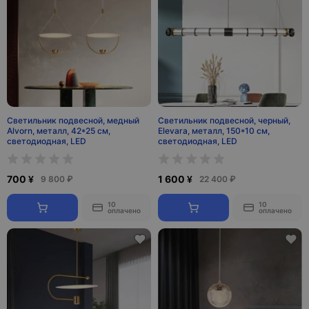
Светильник подвесной, медный
Светильник подвесной, черный,
Alvorn, металл, 42*25 см,
Elevara, металл, 150*10 см,
светодиодная, LED
светодиодная, LED
700 ¥
1 600 ¥
9 800 ₽
22 400 ₽
10
10
оплачено
оплачено