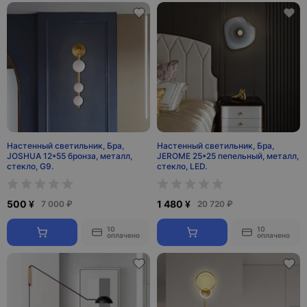
Настенный светильник, Бра,
Настенный светильник, Бра,
JOSHUA 12*55 бронза, металл,
JEROME 25*25 пепельный, металл,
стекло, G9.
стекло, LED.
500 ¥
1 480 ¥
7 000 ₽
20 720 ₽
10
10
оплачено
оплачено