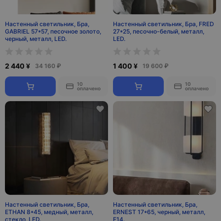
Настенный светильник, Бра,
Настенный светильник, Бра, FRED
GABRIEL 57*57, песочное золото,
27*25, песочно-белый, металл,
черный, металл, LED.
LED.
2 440 ¥
1 400 ¥
34 160 ₽
19 600 ₽
10
10
оплачено
оплачено
Настенный светильник, Бра,
Настенный светильник, Бра,
ETHAN 8*45, медный, металл,
ERNEST 17*65, черный, металл,
стекло, LED.
Е14.