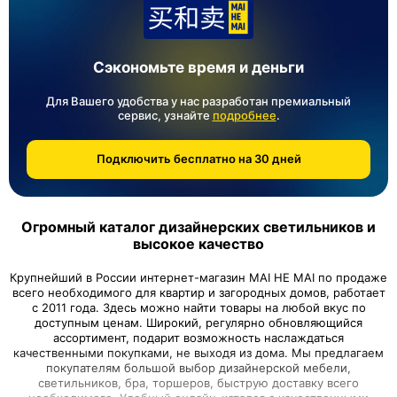
21,156 ¥
3,983 ¥
296,184 ₽
55,762 ₽
11
10
оплачено
оплачено
Кресло черное Pansuo Nordic
Красное кресло Pansuo Nordic
90*78*78 см, универсальное - в
90*78*78 см, универсальное - в
стиле минимализма
стиле минимализма
3,983 ¥
3,983 ¥
55,762 ₽
55,762 ₽
10
10
оплачено
оплачено