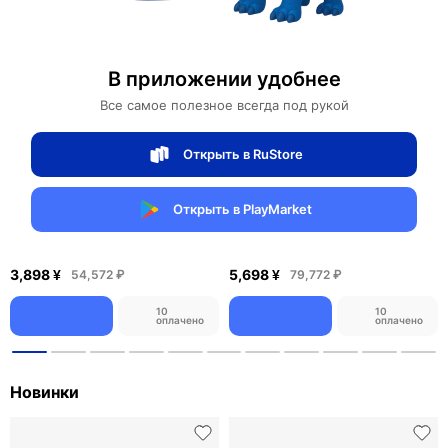
Баннер дизайнеров интерьера
В приложении удобнее
Все самое полезное всегда под рукой
Дизайнерские торшеры
В каталог
Открыть в RuStore
ТОП
ТОП
Открыть в PlayMarket
Торшер Луна LED 150×120 см —
Торшер хром ARCO, 170*210 см,
дизайнерский напольный
e27, металл, современный, хром
светильник с мягким светом
10
1
4,895 ¥
4,270 ¥
68,530 ₽
59,780 ₽