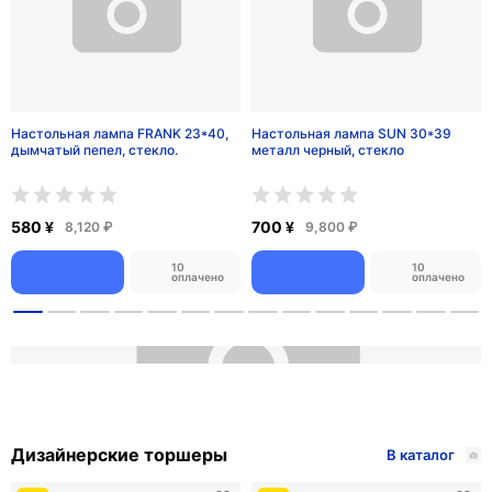
Люстры
В каталог
ТОП
ТОП
Люстра подвесная, золото,
Люстра подвесная, медный,
кристалл, TYLER 150*220 металл,
кристалл, BEAUTIFUL 100*25,
E14.
металл, E14.
15,500 ¥
7,300 ¥
217,000 ₽
102,200 ₽
10
10
оплачено
оплачено