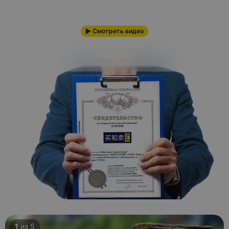
Безопасная сделка
Защита покупателя
Сопровождение
сделки
Деньги замораживаются до
подтверждения доставки
Поддержка будет на связи
товара, что исключает рист
24/7 на всех этапах сделки,
мошенничества.
если возникнут вопросы, вы
всегда сможете обратиться.
Подробнее
Покупайте без сомнений с доступом к нашим безопасным
способам оплаты, c защитой от проблем с товаром, а так
же доставкой и любых проблем связанных с покупкой.
Смотреть видео
Подробнее
Курьер привезет к двери