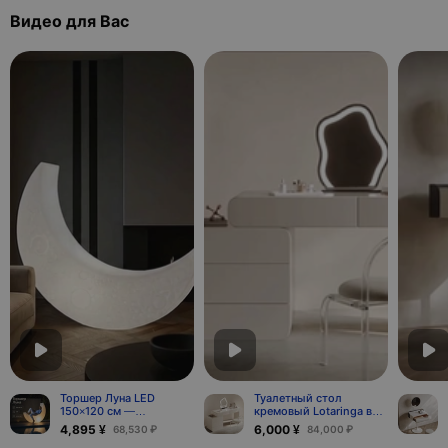
Видео для Вас
Торшер Луна LED
Туалетный стол
150×120 см —
кремовый Lotaringa в
дизайнерский
итальянском стиле,
4,895 ¥
6,000 ¥
68,530 ₽
84,000 ₽
напольный светильник
100*74*40 см, массив