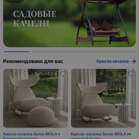
Доставим от 3 до 14 дней
Отслеживание в личном кабинете
Безопасная сделка
Подробнее
Общайтесь с разными поставщиками и не переживайте за
качество товара. О соответсвии и качестве продукции
позаботимся мы!
Смотреть видео
Подробнее