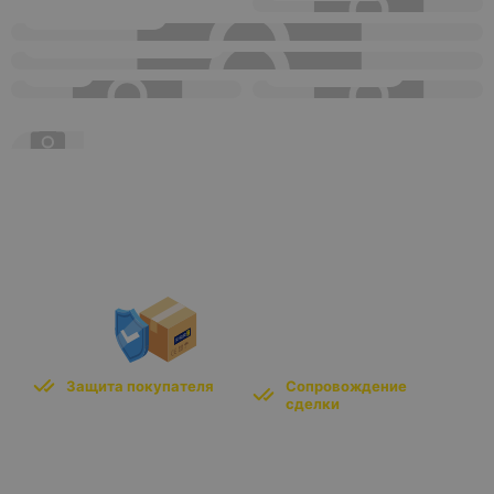
Стильные кресла
В каталог
Кресло зеленое Pansuo Nordic
Кресло черное Pansuo Nordic
90*78*78 см, универсальное - в
90*78*78 см, универсальное - в
стиле минимализма
стиле минимализма