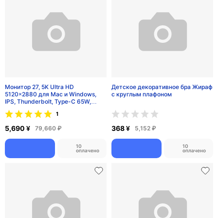
115
1225
оплачено
оплачено
Садовые диваны
В каталог
ТОП
ТОП
Диван из ротанга RA10
Диван из ротанга Lee Park
3,898 ¥
5,698 ¥
54,572 ₽
79,772 ₽