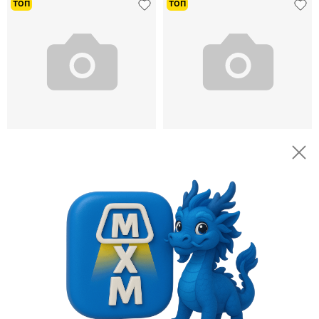
Дизайнерские настольные лампы
В каталог
Настольная лампа FRANK 23*40,
Настольная лампа SUN 30*39
дымчатый пепел, стекло.
металл черный, стекло
580 ¥
700 ¥
8,120 ₽
9,800 ₽
10
10
оплачено
оплачено