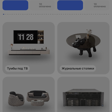
Настольная лампа AMALIA 30*40,
Настольная лампа BERT 29*46,
белый, металл, G9.
серебро, стекло, Е27.
1
2,000 ¥
720 ¥
28,000 ₽
10,080 ₽
10
10
оплачено
оплачено
Дизайнерские диваны
В каталог