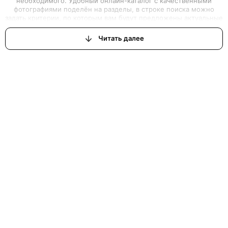
Показать еще
Сэкономьте время и деньги
Для Вашего удобства у нас разработан премиальный
сервис, узнайте
подробнее
.
Подключить бесплатно на 30 дней
Огромный каталог дизайнерских светильников и
высокое качество