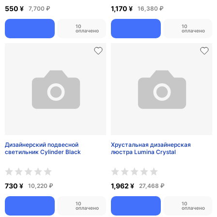
Дизайнерский подвесной
Дизайнерский подвесной
светильник White Dome 5 с пятью
светильник Moon Line
белыми плафонами
2,470 ¥
550 ¥
34,580 ₽
7,700 ₽
10
10
оплачено
оплачено