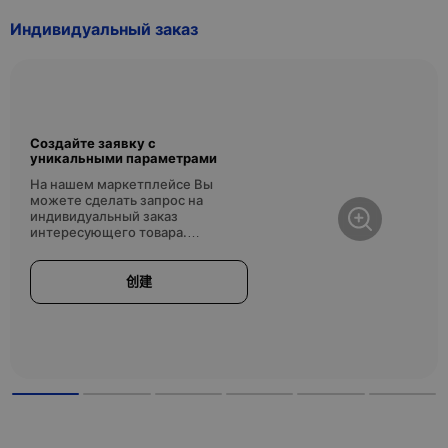
с мягким светом
дерева, 5 ящик
Индивидуальный заказ
Создайте заявку с
уникальными параметрами
На нашем маркетплейсе Вы
можете сделать запрос на
индивидуальный заказ
интересующего товара.
Создайте заявку с уникальными
параметрами перейдя по ссылке
ниже.
创建