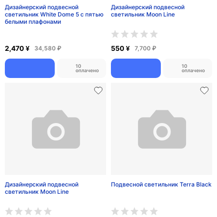
10
10
оплачено
оплачено
Дизайнерская люстра Black Pearl
Дизайнерский подвесной
светильник Glass Drop 3 с тремя
стеклянными плафонами
7,110 ¥
1,630 ¥
99,540 ₽
22,820 ₽
10
10
оплачено
оплачено