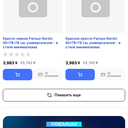
Дизайнерский подвесной
Хрустальная дизайнерская
светильник Cylinder Black
люстра Lumina Crystal
730 ¥
1,962 ¥
10,220 ₽
27,468 ₽
10
10
оплачено
оплачено
Прямой диван Fais, черный орех,
Кресло зеленое Pansuo Nordic
240 см, не раскладной,
90*78*78 см, универсальное - в
универсальный - для дома и
стиле минимализма
офиса