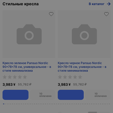
Ротанговая мебель
Серверное оборудование
ВСЯ ВЫГОДА В TELEGRAM
СКИДКИ В ЧАТЕ
Суперсейл — это скидки до
Вы знали что на нашем
30%, все подробности в
маркетплейсе можно
нашем Telegram канале.
договориться о скидке
Условия ограничены.
напрямую с поставщиком в
чате, попробуйте уже
сейчас.
Смотреть больше