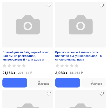
Дизайнерский подвесной
Подвесной светильник Terra Black
светильник Moon Line
550 ¥
1,170 ¥
7,700 ₽
16,380 ₽
10
10
оплачено
оплачено