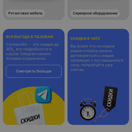
Прямой диван Brenda темный
Прямой диван Amy темный орех,
орех, кожа, 230*85*75 см
кожа, 260*85*80 см
23,000 ¥
24,200 ¥
322,000 ₽
338,800 ₽
10
10
оплачено
оплачено
Тумбы под ТВ
Журнальные столики