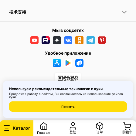
Крупнейший в России интернет-магазин MAI HE MAI по продаже
всего необходимого для квартир и загородных домов, работает
技术支持
с 2011 года. Здесь можно найти товары на любой вкус по
доступным ценам. Широкий, регулярно обновляющийся
ассортимент, подарит возможность наслаждаться
Мы в соцсетях
качественными покупками, не выходя из дома. Мы предлагаем
покупателям большой выбор дизайнерской мебели,
светильников, бра, торшеров, быструю доставку всего
необходимого. Удобный онлайн-каталог с качественными
фотографиями поделён на разделы, в строке поиска можно
Удобное приложение
задать критерии, по которым вам будут предложены актуальные
варианты товаров нашего магазина.Интернет-магазин, где вы
можете найти всё, что ищете
Используем рекомендательные технологии и куки
Продолжая работу с сайтом, Вы соглашаетесь на использование
файлов
куки
.
© 2026 MAI HE MAI. Маркетплейс дизайнерских товаров со всего
Принять
Китая по ценам заводов. Все права защищены.
Каталог
登陆
订单
购物车
Главная