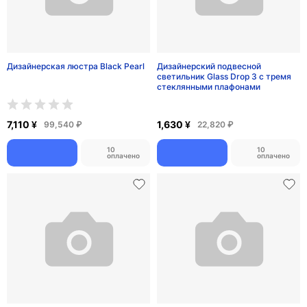
10
10
оплачено
оплачено
Новинки
Монитор 27, 5K Ultra HD
Детское декоративное бра Жираф
5120×2880 для Mac и Windows,
с круглым плафоном
IPS, Thunderbolt, Type-C 65W,
HiDPI
1
5,690 ¥
368 ¥
79,660 ₽
5,152 ₽