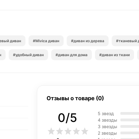
евый диван
#Mivica диван
#диван из дерева
#тканевый 
н
#удобный диван
#диван для дома
#диван из ткани
Отзывы о товаре (0)
0/5
5 звезд
4 звезды
3 звезды
2 звезды