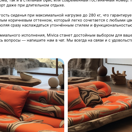
ома, так и в стильный офис или современный гостиничный номер. 
орт даже при длительном отдыхе.
ость сиденья при максимальной нагрузке до 280 кг, что гарантир
плым коричневым оттенком, который легко сочетается с любыми ц
воляя сразу наслаждаться утончённым стилем и функциональностью
миального исполнения, Mivica станет достойным выбором для ваше
сь вопросы — напишите нам в чат. Мы всегда на связи и с удовольс