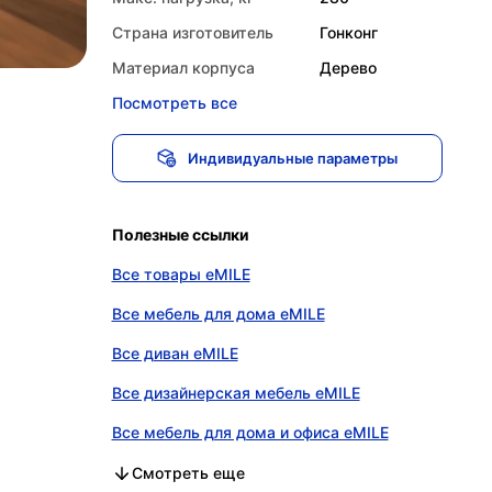
Страна изготовитель
Гонконг
Материал корпуса
Дерево
Посмотреть все
Индивидуальные параметры
Полезные ссылки
Все товары eMILE
Все мебель для дома eMILE
Все диван eMILE
Все дизайнерская мебель eMILE
Все мебель для дома и офиса eMILE
Все мебель для дома в категории
Все диван в категории
Все дизайнерская мебель в категории
Все мебель для дома и офиса в категории
Смотреть еще