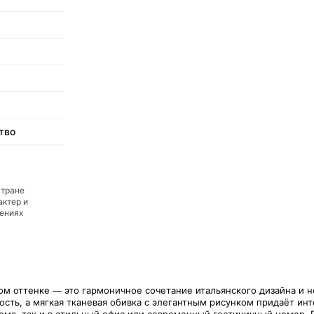
тво
стране
актер и
дениях
м оттенке — это гармоничное сочетание итальянского дизайна и н
сть, а мягкая тканевая обивка с элегантным рисунком придаёт инт