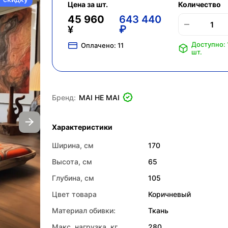
Цена за шт.
Количество
45 960
643 440
¥
₽
Доступно: 
Оплачено:
11
шт.
Бренд:
MAI HE MAI
Характеристики
Ширина, см
170
Высота, см
65
Глубина, см
105
Цвет товара
Коричневый
Материал обивки:
Ткань
Макс. нагрузка, кг
280