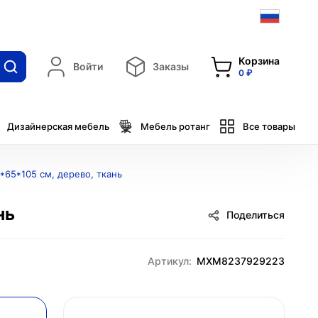
Корзина
Войти
Заказы
0 ₽
Дизайнерская мебель
Мебель ротанг
Все товары
*65*105 см, дерево, ткань
нь
Поделиться
Артикул:
MXM8237929223