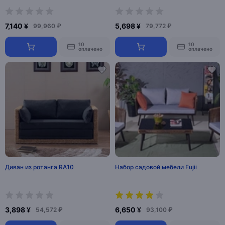
7,140 ¥
5,698 ¥
99,960 ₽
79,772 ₽
10
10
оплачено
оплачено
Диван из ротанга RA10
Набор садовой мебели Fujii
3,898 ¥
6,650 ¥
54,572 ₽
93,100 ₽