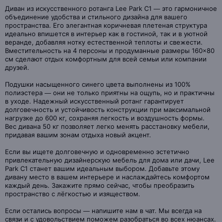
Диван из искусственного ротанга Lee Park C1 — это гармоничное
объединение удобства и стильного дизайна для вашего
пространства. Его элегантная коричневая плетеная структура
идеально впишется в интерьер как в гостиной, так и в уютной
веранде, добавляя нотку естественной теплоты и свежести.
Вместительность на 4 персоны и продуманные размеры 160×80
см сделают отдых комфортным для всей семьи или компании
друзей.
Подушки насыщенного синего цвета выполнены из 100%
полиэстера — они не только приятны на ощупь, но и практичны
в уходе. Надежный искусственный ротанг гарантирует
долговечность и устойчивость конструкции при максимальной
нагрузке до 600 кг, сохраняя легкость и воздушность формы.
Вес дивана 50 кг позволяет легко менять расстановку мебели,
придавая вашим зонам отдыха новый акцент.
Если вы ищете долговечную и одновременно эстетично
привлекательную дизайнерскую мебель для дома или дачи, Lee
Park C1 станет вашим идеальным выбором. Добавьте этому
дивану место в вашем интерьере и наслаждайтесь комфортом
каждый день. Закажите прямо сейчас, чтобы преобразить
пространство с лёгкостью и изяществом.
Если остались вопросы — напишите нам в чат. Мы всегда на
связи и с удовольствием поможем разобраться во всех нюансах.