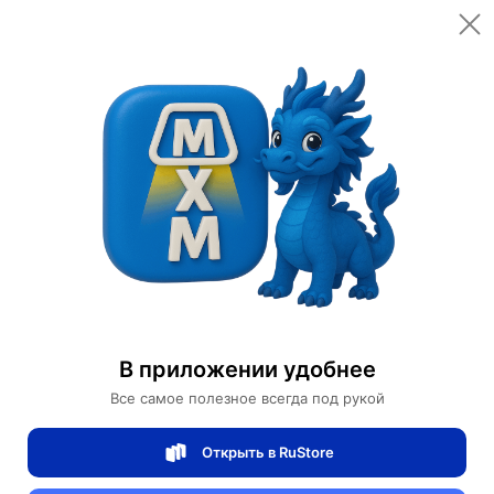
加入购物车
Купить сейчас
Безопасная оплата онлайн
Ephdarren
Дизайнерская мебель
开始的对话
В приложении удобнее
Проверенный
продавец
4/5
Все самое полезное всегда под рукой
рейтинг товаров
100%
доставок вовремя
Открыть в RuStore
Характеристики