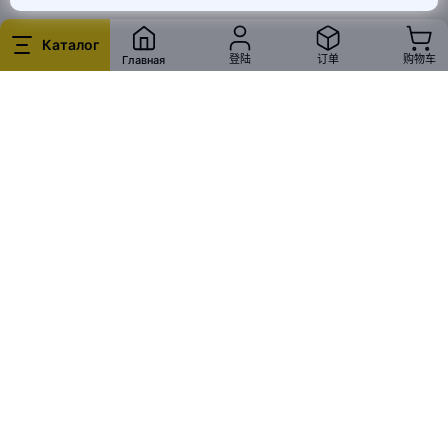
Каталог
登陆
订单
购物车
Главная