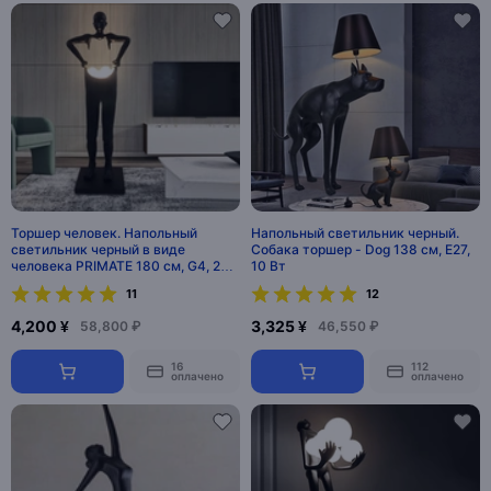
Торшер человек. Напольный
Напольный светильник черный.
светильник черный в виде
Собака торшер - Dog 138 см, E27,
человека PRIMATE 180 см, G4, 25
10 Вт
Вт. MAI HE MAI
11
12
4,200 ¥
3,325 ¥
58,800 ₽
46,550 ₽
16
112
оплачено
оплачено