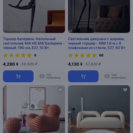
Торшер балерина. Напольный
Светильник девушка с шарами,
светильник MAI HE MAI Балерина -
черный торшер - NIM 1,8 м с 6
чёрный. 190 см, E27, 10 Вт
плафонами из стекла, E27, 60 Вт
8
68
4,280 ¥
4,130 ¥
59,920 ₽
57,820 ₽
112
144
оплачено
оплачено