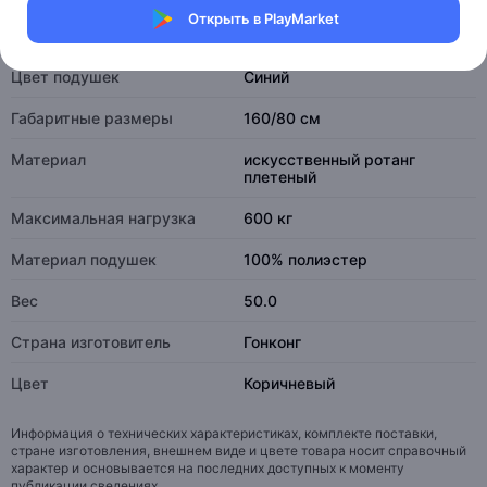
Открыть в PlayMarket
Вместимость
4
Цвет подушек
Синий
Габаритные размеры
160/80 см
Материал
искусственный ротанг
плетеный
Максимальная нагрузка
600 кг
Материал подушек
100% полиэстер
Вес
50.0
Страна изготовитель
Гонконг
Цвет
Коричневый
Информация о технических характеристиках, комплекте поставки,
стране изготовления, внешнем виде и цвете товара носит справочный
характер и основывается на последних доступных к моменту
публикации сведениях