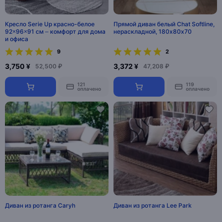
Кресло Serie Up красно-белое
Прямой диван белый Chat Softline,
92×96×91 см – комфорт для дома
нераскладной, 180х80х70
и офиса
9
2
3,750 ¥
3,372 ¥
52,500 ₽
47,208 ₽
121
119
оплачено
оплачено
Диван из ротанга Caryh
Диван из ротанга Lee Park