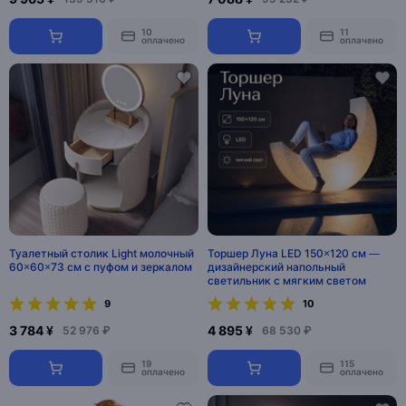
10
11
оплачено
оплачено
Туалетный столик Light молочный
Торшер Луна LED 150×120 см —
60×60×73 см с пуфом и зеркалом
дизайнерский напольный
светильник с мягким светом
9
10
3 784 ¥
4 895 ¥
52 976 ₽
68 530 ₽
19
115
оплачено
оплачено