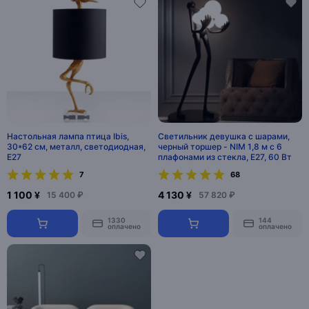
Настольная лампа птица Ibis,
Светильник девушка с шарами,
30*62 см, металл, светодиодная,
черный торшер - NIM 1,8 м с 6
E27
плафонами из стекла, E27, 60 Вт
7
68
1 100 ¥
4 130 ¥
15 400 ₽
57 820 ₽
1330
144
оплачено
оплачено