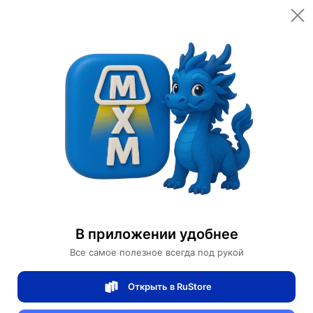
Открыть в приложении
Открыть
Главная
Категории
Мебель для дома и офиса
Мебель для дома
Кресло коричневое Faust, 73*80*86 см, кожа
Кресло коричневое Faust, 73*80*86 см,
В приложении удобнее
кожа
Все самое полезное всегда под рукой
Открыть в RuStore
0 отзывов
0