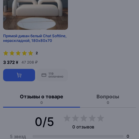
Прямой диван белый Chat Softline,
нераскладной, 180х80х70
2
3 372 ¥
47 208 ₽
119
оплачено
Отзывы о товаре
Вопросы
0
0
0/5
0 отзывов
5 звезд
0