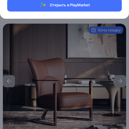
Магазин eMILE
Открыть в PlayMarket
Артикул:
MXM9054009308
Хочу скидку