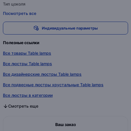
Тип цоколя
Посмотреть все
Индивидуальные параметры
Полезные ссылки
Все товары Table lamps
Все люстры Table lamps
Все дизайнерские люстры Table lamps
Все подвесные люстры хрустальные Table lamps
Все люстры в категории
Все дизайнерские люстры в категории
Все подвесные люстры хрустальные в категории
Смотреть еще
Ваш заказ