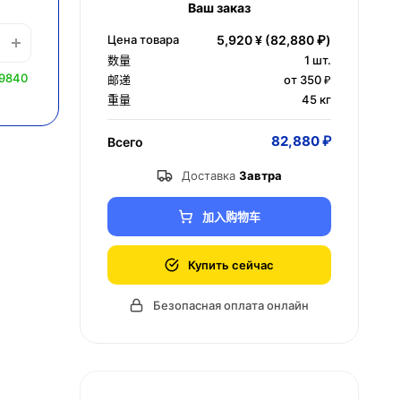
Ваш заказ
Цена товара
5,920 ¥
(82,880 ₽)
数量
1
шт.
 9840
邮递
от 350 ₽
重量
45 кг
82,880 ₽
Всего
Доставка
Завтра
加入购物车
Купить сейчас
Безопасная оплата онлайн