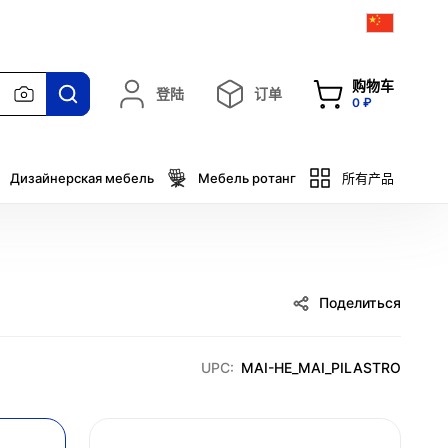
购物车
登陆
订单
0 ₽
Дизайнерская мебель
Мебель ротанг
所有产品
Поделиться
UPC:
MAI-HE_MAI_PILASTRO