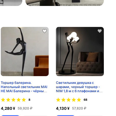
Торшер балерина.
Светильник девушка с
Напольный светильник MAI
шарами, черный торшер -
HE MAI Балерина - чёрный.
NIM 1,8 м с 6 плафонами из
190 см, E27, 10 Вт
стекла, E27, 60 Вт
8
68
4,280 ¥
4,130 ¥
59,920 ₽
57,820 ₽