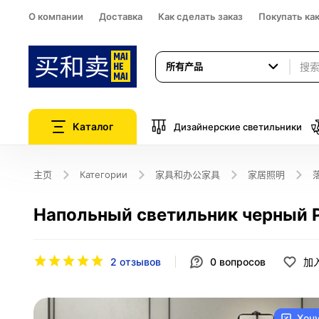
О компании
Доставка
Как сделать заказ
Покупать ка
所有产品
Каталог
Дизайнерские светильники
主页
Категории
家具和办公家具
家居照明
Напольный светильник черный P
2 отзывов
0
вопросов
加
Хоч