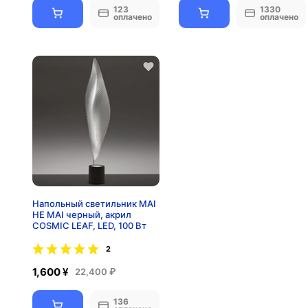
123
1330
оплачено
оплачено
Напольный светильник MAI
HE MAI черный, акрил
COSMIC LEAF, LED, 100 Вт
2
1,600 ¥
22,400 ₽
136