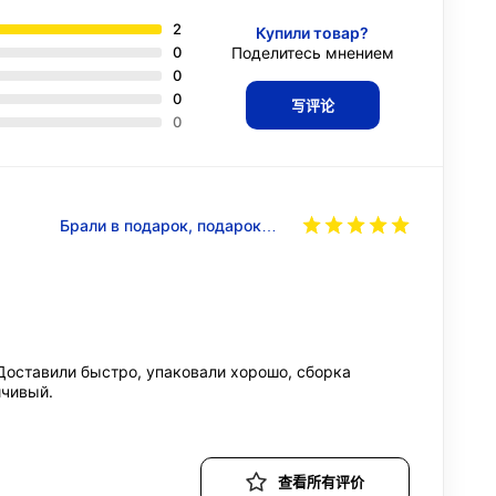
2
Купили товар?
0
Поделитесь мнением
0
0
写评论
0
Брали в подарок, подарок…
 Доставили быстро, упаковали хорошо, сборка
йчивый.
查看所有评价