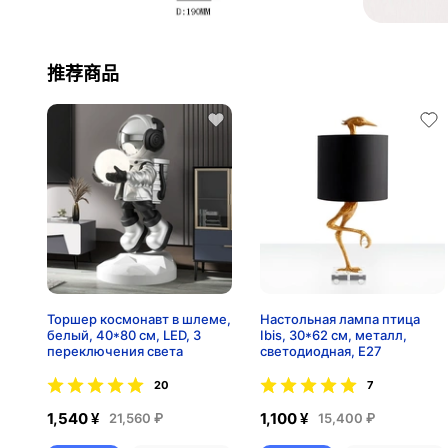
推荐商品
Торшер космонавт в шлеме,
Настольная лампа птица
белый, 40*80 см, LED, 3
Ibis, 30*62 см, металл,
переключения света
светодиодная, E27
20
7
1,540 ¥
1,100 ¥
21,560 ₽
15,400 ₽