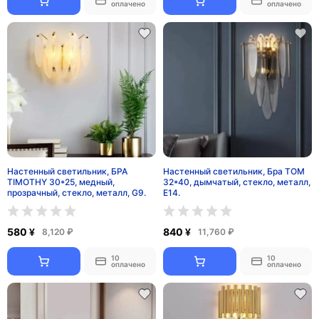
оплачено
оплачено
Настенный светильник, БРА
Настенный светильник, Бра TOM
TIMOTHY 30*25, медный,
32*40, дымчатый, стекло, металл,
прозрачный, стекло, металл, G9.
Е14.
580 ¥
840 ¥
8,120 ₽
11,760 ₽
10
10
оплачено
оплачено