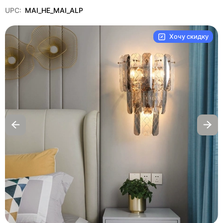
UPC:
MAI_HE_MAI_ALP
Хочу скидку