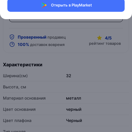
Дизайнерские настольные лампы
Открыть в PlayMarket
Start conversation
Проверенный
продавец
4/5
рейтинг товаров
100%
доставок вовремя
Характеристики
Ширина(см)
32
Высота, см
Материал основания
металл
Цвет основания
черный
Цвет плафона
Черный
Тип цоколя