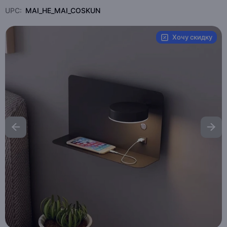
UPC:
MAI_HE_MAI_COSKUN
Хочу скидку