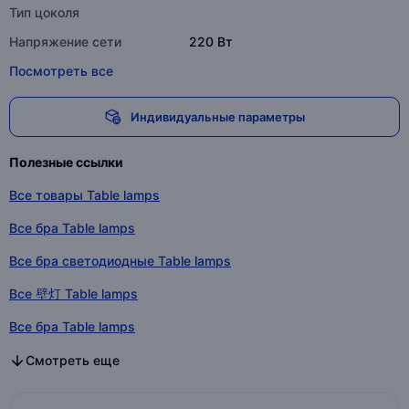
Тип цоколя
Напряжение сети
220 Вт
Посмотреть все
Индивидуальные параметры
Полезные ссылки
Все товары Table lamps
Все бра Table lamps
Все бра светодиодные Table lamps
Все 壁灯 Table lamps
Все бра Table lamps
Все бра в категории
Все бра светодиодные в категории
Все 壁灯 в категории
Все бра в категории
Смотреть еще