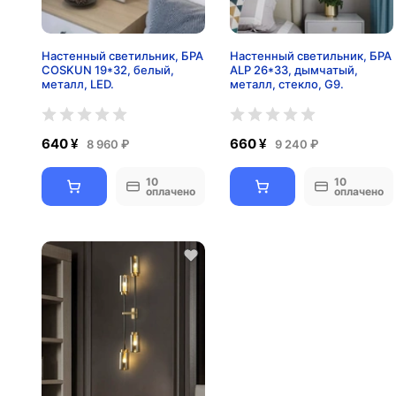
Настенный светильник, БРА
Настенный светильник, БРА
COSKUN 19*32, белый,
ALP 26*33, дымчатый,
металл, LED.
металл, стекло, G9.
640 ¥
660 ¥
8 960 ₽
9 240 ₽
10
10
оплачено
оплачено