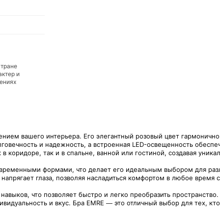
стране
актер и
дениях
нием вашего интерьера. Его элегантный розовый цвет гармонично 
олговечность и надежность, а встроенная LED-освещенность обеспе
 в коридоре, так и в спальне, ванной или гостиной, создавая уник
временными формами, что делает его идеальным выбором для раз
 напрягает глаза, позволяя насладиться комфортом в любое время с
навыков, что позволяет быстро и легко преобразить пространство.
идуальность и вкус. Бра EMRE — это отличный выбор для тех, кто