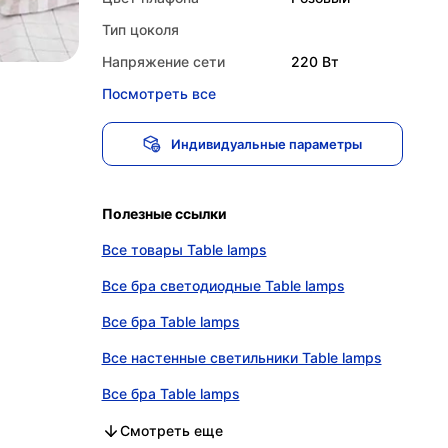
Тип цоколя
Напряжение сети
220 Вт
Посмотреть все
Индивидуальные параметры
Полезные ссылки
Все товары Table lamps
Все бра светодиодные Table lamps
Все бра Table lamps
Все настенные светильники Table lamps
Все бра Table lamps
Все бра светодиодные в категории
Все бра в категории
Все настенные светильники в категории
Все бра в категории
Смотреть еще