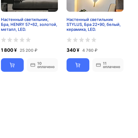
Настенный светильник,
Настенный светильник
Бра, HENRY 57*62, золотой,
STYLUS, Бра 22*90, белый,
металл, LED.
керамика, LED.
1 800 ¥
340 ¥
25 200 ₽
4 760 ₽
10
11
оплачено
оплачено