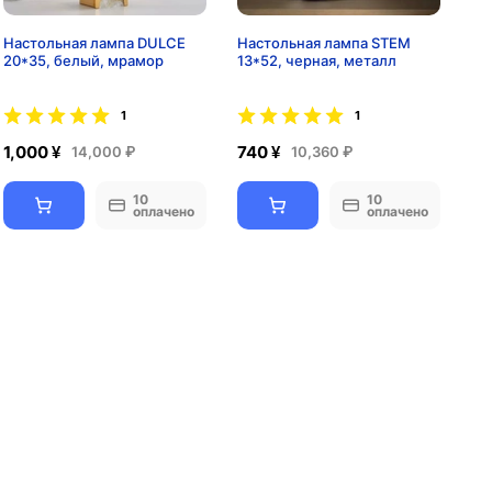
Настольная лампа DULCE
Настольная лампа STEM
20*35, белый, мрамор
13*52, черная, металл
1
1
1,000 ¥
740 ¥
14,000 ₽
10,360 ₽
10
10
оплачено
оплачено