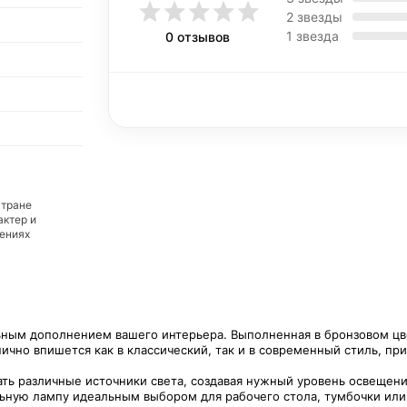
2 звезды
1 звезда
0 отзывов
стране
актер и
дениях
ным дополнением вашего интерьера. Выполненная в бронзовом цве
чно впишется как в классический, так и в современный стиль, пр
ать различные источники света, создавая нужный уровень освещен
льную лампу идеальным выбором для рабочего стола, тумбочки или 