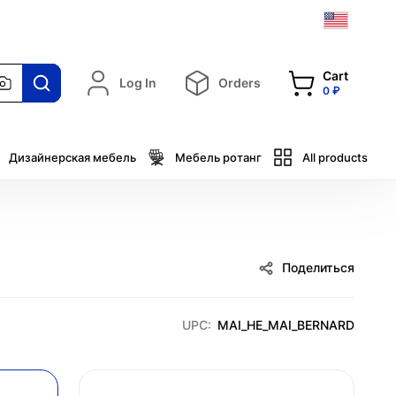
Cart
Log In
Orders
0 ₽
Дизайнерская мебель
Мебель ротанг
All products
Поделиться
UPC:
MAI_HE_MAI_BERNARD