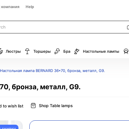
к компания
Help
Люстры
Торшеры
Бра
Настольные лампы
Настольная лампа BERNARD 36*70, бронза, металл, G9.
, бронза, металл, G9.
Shop Table lamps
 to wish list
у скидку