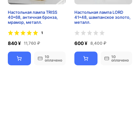
Настольная лампа TRISS
Настольная лампа LORD
40*68, античная бронза,
41*48, шампанское золото,
мрамор, металл.
металл.
1
840 ¥
600 ¥
11,760 ₽
8,400 ₽
10
10
оплачено
оплачено