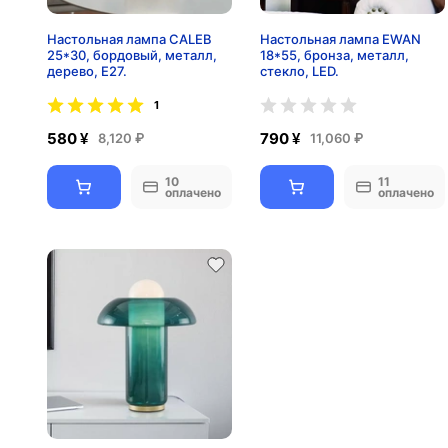
Настольная лампа CALEB
Настольная лампа EWAN
25*30, бордовый, металл,
18*55, бронза, металл,
дерево, Е27.
стекло, LED.
1
580 ¥
790 ¥
8,120 ₽
11,060 ₽
10
11
оплачено
оплачено