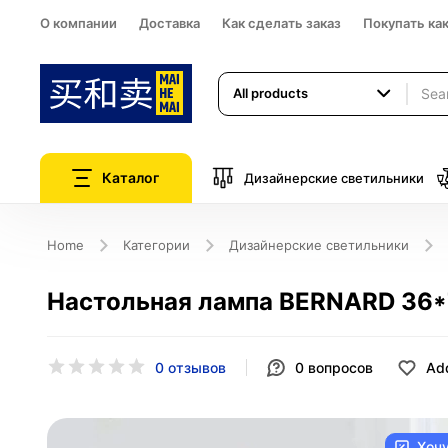
О компании
Доставка
Как сделать заказ
Покупать ка
All products
Каталог
Дизайнерские светильники
Home
Категории
Дизайнерские светильники
Настольная лампа BERNARD 36*70
0 отзывов
0
вопросов
Add
Хоч