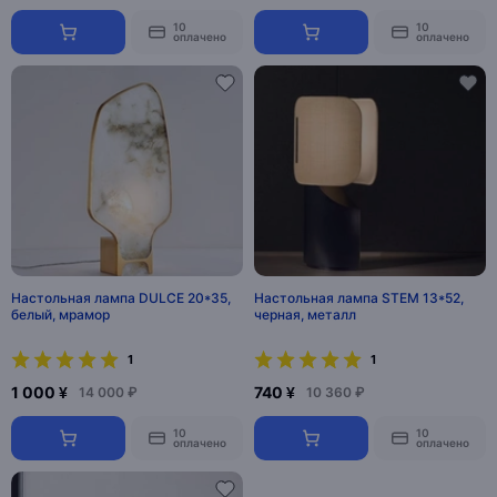
10
10
оплачено
оплачено
Настольная лампа DULCE 20*35,
Настольная лампа STEM 13*52,
белый, мрамор
черная, металл
1
1
1 000 ¥
740 ¥
14 000 ₽
10 360 ₽
10
10
оплачено
оплачено