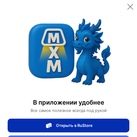
Открыть в приложении
Открыть
Главная
Категории
Дизайнерские светильники
Настольная лампа BERNARD 36*70, бронза, металл, G9.
Настольная лампа BERNARD 36*70,
бронза, металл, G9.
В приложении удобнее
Все самое полезное всегда под рукой
0 отзывов
0
Открыть в RuStore
Магазин Table lamps