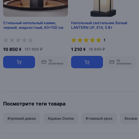
Стильный напольный камин,
Напольный светильник Белый
черный, жидкостный, 60*150 см
LANTERN UP, E14, 5 Вт
1
10 850 ¥
1 210 ¥
151 900 ₽
16 940 ₽
10
16
оплачено
оплачено
Посмотрите теги товара
#прямой диван
#диван Donna
#темный орех
#кожан