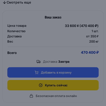
Все дизайнерская мебель в категории
Все мебель для дома и офиса в категории
Смотреть еще
Ваш заказ
Цена товара
33 600 ¥
(470 400 ₽)
Количество
1
шт.
Доставка
от 350 ₽
Вес
200 кг
470 400 ₽
Всего
Доставка
Завтра
Добавить в корзину
Купить сейчас
Безопасная оплата онлайн