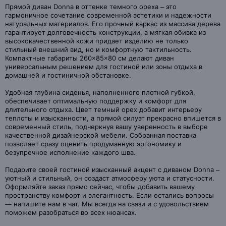
Прямой диван Donna в оттенке темного ореха – это
гармоничное сочетание современной эстетики и надежности
натуральных материалов. Его прочный каркас из массива дерева
гарантирует долговечность конструкции, а мягкая обивка из
высококачественной кожи придает изделию не только
стильный внешний вид, но и комфортную тактильность.
Компактные габариты 260×85×80 см делают диван
универсальным решением для гостиной или зоны отдыха в
домашней и гостиничной обстановке.
Удобная глубина сиденья, наполненного плотной губкой,
обеспечивает оптимальную поддержку и комфорт для
длительного отдыха. Цвет темный орех добавит интерьеру
теплоты и изысканности, а прямой силуэт прекрасно впишется в
современный стиль, подчеркнув вашу уверенность в выборе
качественной дизайнерской мебели. Собранная поставка
позволяет сразу оценить продуманную эргономику и
безупречное исполнение каждого шва.
Подарите своей гостиной изысканный акцент с диваном Donna –
уютный и стильный, он создаст атмосферу уюта и статусности.
Оформляйте заказ прямо сейчас, чтобы добавить вашему
пространству комфорт и элегантность. Если остались вопросы
— напишите нам в чат. Мы всегда на связи и с удовольствием
поможем разобраться во всех нюансах.