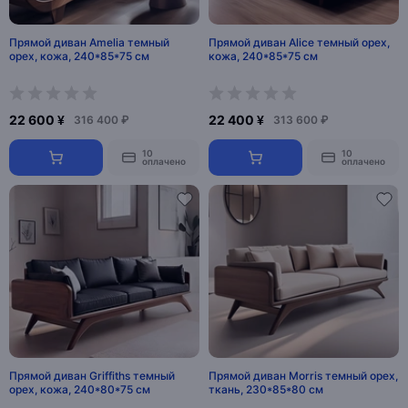
Прямой диван Amelia темный
Прямой диван Alice темный орех,
орех, кожа, 240*85*75 см
кожа, 240*85*75 см
22 600 ¥
22 400 ¥
316 400 ₽
313 600 ₽
10
10
оплачено
оплачено
Прямой диван Griffiths темный
Прямой диван Morris темный орех,
орех, кожа, 240*80*75 см
ткань, 230*85*80 см