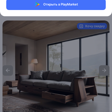
Магазин eMILE
Открыть в PlayMarket
Артикул:
MXM3018103347
Хочу скидку