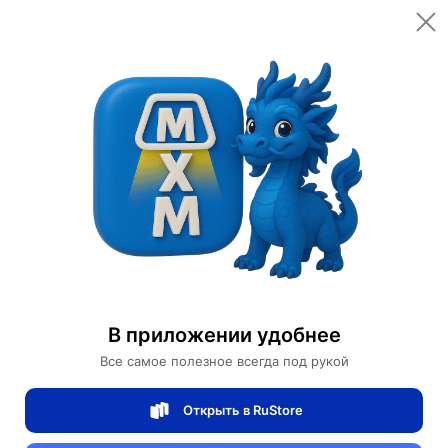
Открыть в приложении
Открыть
Главная
Категории
Мебель для дома и офиса
Мебель для дома
Диван
Прямой диван Donna темный орех, кожа, 260*85*80 см
Прямой диван Donna темный орех, кожа,
В приложении удобнее
260*85*80 см
Все самое полезное всегда под рукой
Открыть в RuStore
0 отзывов
0