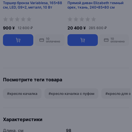
Торшер бронза Variablesa, 165*88
Прямой диван Elizabeth темный
см, LED, G9*2, металл, 10 Вт
орех, ткань, 240*85*80 см
900 ¥
20 400 ¥
12 600 ₽
285 600 ₽
10
10
оплачено
оплачено
Посмотрите теги товара
#кресло качалка
#кресло качалка с пуфом
#кресло для о
Характеристики
Длина, см
98