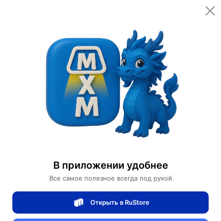
Открыть в приложении
Открыть
Главная
Категории
Мебель для дома и офиса
Мебель для дома
Кресло качалка с пуфом Amarone, бежевая, 98*100*84
Кресло качалка с пуфом Amarone,
В приложении удобнее
бежевая, 98*100*84
Все самое полезное всегда под рукой
Открыть в RuStore
0 отзывов
0