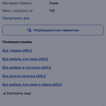
Материал обивки:
Ткань
Макс. нагрузка, кг
130
Посмотреть все
Индивидуальные параметры
Полезные ссылки
Все товары eMILE
Все мебель для дома eMILE
Все мебель в гостиную eMILE
Все кресло качалка eMILE
Все мебель для дома и офиса eMILE
Все мебель для дома в категории
Все мебель в гостиную в категории
Все кресло качалка в категории
Все мебель для дома и офиса в категории
Смотреть еще