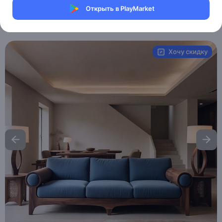
Магазин eMILE
Открыть в PlayMarket
Артикул:
MXM6158406066
Хочу скидку