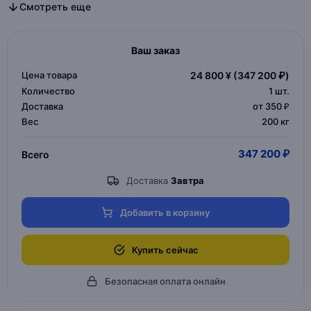
Все дизайнерская мебель в категории
Все мебель для дома и офиса в категории
Смотреть еще
Ваш заказ
Цена товара
24 800 ¥
(347 200 ₽)
Количество
1
шт.
Доставка
от 350 ₽
Вес
200 кг
347 200 ₽
Всего
Доставка
Завтра
Добавить в корзину
Купить сейчас
Безопасная оплата онлайн