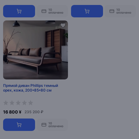
10
10
оплачено
оплачено
Прямой диван Phillips темный
орех, кожа, 200*85*80 см
16 800 ¥
235 200 ₽
10
оплачено