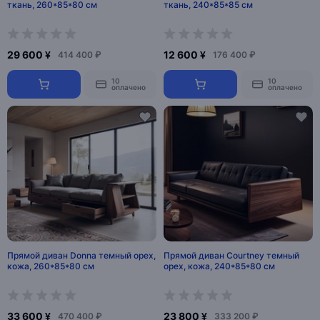
ткань, 260*85*80 см
ткань, 240*85*85 см
29 600 ¥
12 600 ¥
414 400 ₽
176 400 ₽
10
10
оплачено
оплачено
Прямой диван Donna темный орех,
Прямой диван Courtney темный
кожа, 260*85*80 см
орех, кожа, 240*85*80 см
33 600 ¥
23 800 ¥
470 400 ₽
333 200 ₽