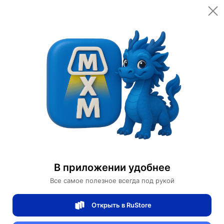
Открыть в приложении
Открыть
Главная
Категории
Мебель для дома и офиса
Мебель для дома
Диван
Прямой диван Gabriella темный орех, ткань, 260*85*80 см
Прямой диван Gabriella темный орех,
В приложении удобнее
ткань, 260*85*80 см
Все самое полезное всегда под рукой
Открыть в RuStore
0 отзывов
0