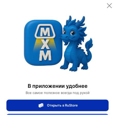
Открыть в приложении
Открыть
Главная
Категории
Мебель для дома и офиса
Гостиничная мебель
Прямой диван Eleanor ясень, ткань, 240*85*85 см
Прямой диван Eleanor ясень, ткань,
В приложении удобнее
240*85*85 см
Все самое полезное всегда под рукой
Открыть в RuStore
0 отзывов
0