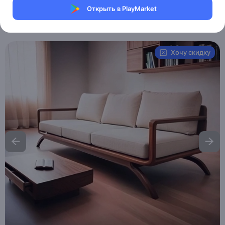
Магазин eMILE
Открыть в PlayMarket
Артикул:
MXM9030888452
Хочу скидку