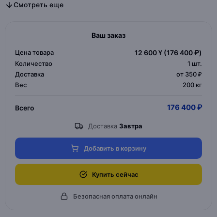
Все дизайнерская мебель в категории
Все мебель для дома и офиса в категории
Смотреть еще
Ваш заказ
Цена товара
12 600 ¥
(176 400 ₽)
Количество
1
шт.
Доставка
от 350 ₽
Вес
200 кг
176 400 ₽
Всего
Доставка
Завтра
Добавить в корзину
Купить сейчас
Безопасная оплата онлайн