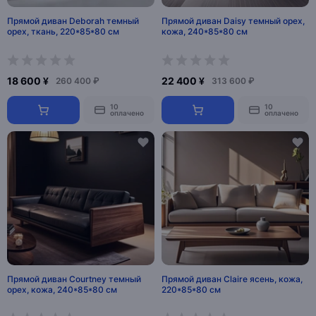
Прямой диван Deborah темный
Прямой диван Daisy темный орех,
орех, ткань, 220*85*80 см
кожа, 240*85*80 см
18 600 ¥
22 400 ¥
260 400 ₽
313 600 ₽
10
10
оплачено
оплачено
Прямой диван Courtney темный
Прямой диван Claire ясень, кожа,
орех, кожа, 240*85*80 см
220*85*80 см