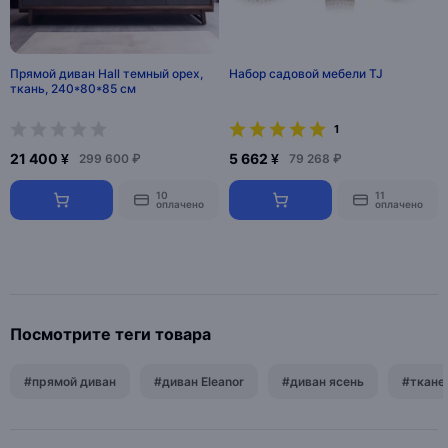
Прямой диван Hall темный орех,
Набор садовой мебели TJ
ткань, 240*80*85 см
1
21 400 ¥
5 662 ¥
299 600 ₽
79 268 ₽
10
11
оплачено
оплачено
Посмотрите теги товара
#прямой диван
#диван Eleanor
#диван ясень
#ткане