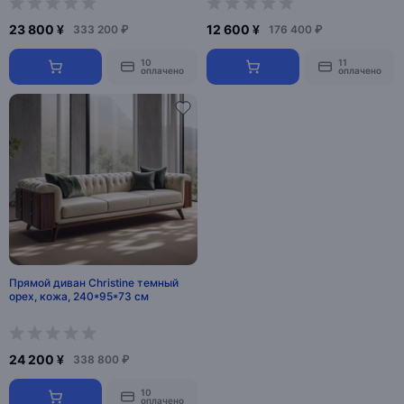
23 800 ¥
12 600 ¥
333 200 ₽
176 400 ₽
10
11
оплачено
оплачено
Прямой диван Christine темный
орех, кожа, 240*95*73 см
24 200 ¥
338 800 ₽
10
оплачено