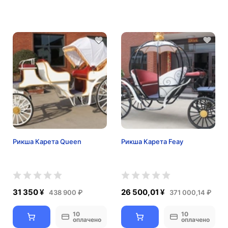
Рикша Карета Queen
Рикша Карета Feay
31 350 ¥
26 500,01 ¥
438 900 ₽
371 000,14 ₽
10
10
оплачено
оплачено