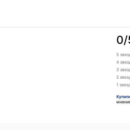
0/
5 звез
4 зве
3 зве
2 звез
1 звез
Купил
мнени