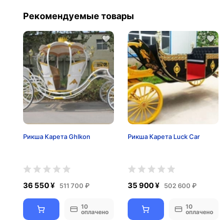
Рекомендуемые товары
Рикша Карета Ghlkon
Рикша Карета Luck Car
36 550 ¥
35 900 ¥
511 700 ₽
502 600 ₽
10
10
оплачено
оплачено