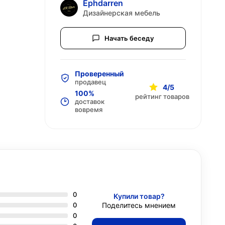
Ephdarren
Дизайнерская мебель
Начать беседу
Проверенный
продавец
4/5
100%
рейтинг товаров
доставок
вовремя
0
Купили товар?
0
Поделитесь мнением
0