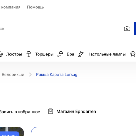
к компания
Помощь
Люстры
Торшеры
Бра
Настольные лампы
Велорикши
Рикша Карета Lersag
Магазин Ephdarren
бавить в избранное
у скидку