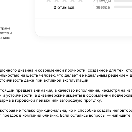
2 звезды
1 звезда
0 отзывов
стране
актер и
дениях
ионного дизайна и современной прочности, созданное для тех, кт
тельностью на шесть человек, что делает её идеальным решением 
устойчивость даже при активной эксплуатации.
тоящий предмет внимания, а качество исполнения, несмотря на изг
ии и устойчивости, а дизайнерские акценты в оформлении подчёрк
 шарма в городской пейзаж или загородную прогулку.
которая не только функциональна, но и способна создать неповто
от поездок в компании близких. Если остались вопросы — напишите 