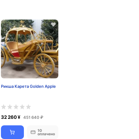
Рикша Карета Golden Apple
32 260 ¥
451 640 ₽
10
оплачено