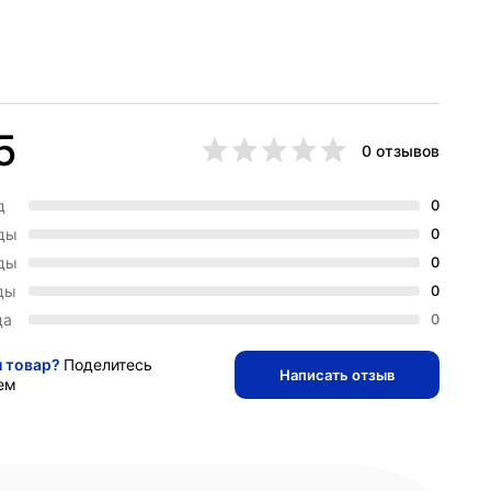
5
0 отзывов
д
0
зды
0
зды
0
ды
0
да
0
и товар?
Поделитесь
Написать отзыв
ем