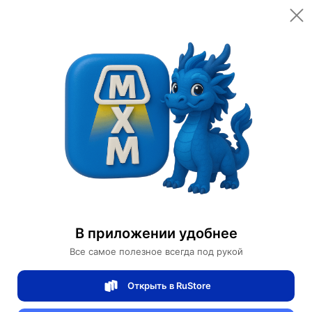
Открыть в приложении
Открыть
Главная
Категории
Автомобили и аксессуары
Сигвеи
Сигвей INMOTION R1N
Сигвей INMOTION R1N
В приложении удобнее
0 отзывов
0
Все самое полезное всегда под рукой
Магазин Motors Store
Открыть в RuStore
Артикул:
NMOTIONR1N-012