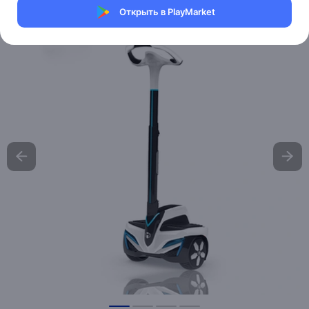
Открыть в PlayMarket
Хочу скидку