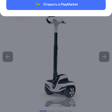
Открыть в PlayMarket
Хочу скидку