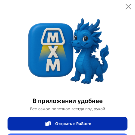
Открыть в приложении
Открыть
Главная
Категории
Автомобили и аксессуары
Сигвеи
Сигвей INMOTION R1N
Сигвей INMOTION R1N
В приложении удобнее
0 отзывов
0
Все самое полезное всегда под рукой
Магазин Motors Store
Открыть в RuStore
Артикул:
NMOTIONR1N-012