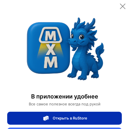
Открыть в приложении
Открыть
Главная
Категории
Автомобили и аксессуары
Сигвеи
Сигвей Ninebot
Сигвей Ninebot
В приложении удобнее
0 отзывов
0
Все самое полезное всегда под рукой
Магазин Motors Store
Открыть в RuStore
Артикул:
Ninebot-352