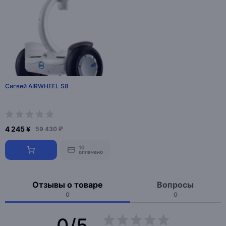
Сигвей AIRWHEEL S8
4 245 ¥
59 430 ₽
10
оплачено
Отзывы о товаре
Вопросы
0
0
0/5