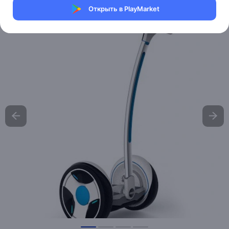
Открыть в PlayMarket
Хочу скидку