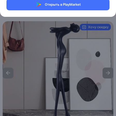
Магазин Weller Store
Открыть в PlayMarket
Артикул:
MAI-HE-MAI_last_Girl
Хочу скидку