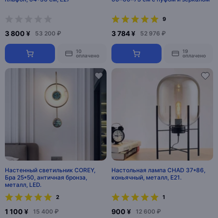
9
3 800 ¥
3 784 ¥
53 200 ₽
52 976 ₽
10
19
оплачено
оплачено
Настенный светильник COREY,
Настольная лампа CHAD 37*86,
Бра 25*50, античная бронза,
коньячный, металл, Е21.
металл, LED.
2
1
1 100 ¥
900 ¥
15 400 ₽
12 600 ₽