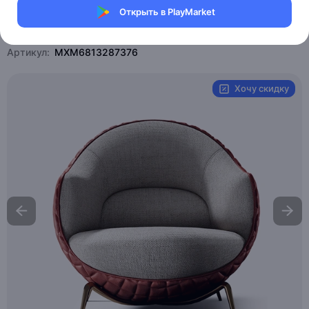
Открыть в PlayMarket
Магазин eMILE
Артикул:
MXM6813287376
Хочу скидку