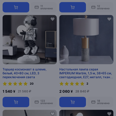
11
12
оплачено
оплачено
Торшер космонавт в шлеме,
Настольная лампа серая
белый, 40*80 см, LED, 3
IMPERIUM Marble, 1,5 м, 38*65 см,
переключения света
светодиодная, E27, металл, ткань,
современный
20
2
1 540 ¥
2 060 ¥
21 560 ₽
28 840 ₽
123
18
оплачено
оплачено