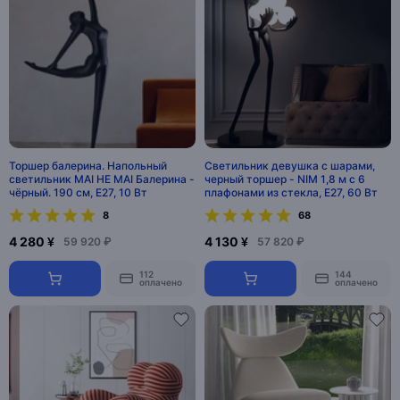
Торшер балерина. Напольный
Светильник девушка с шарами,
светильник MAI HE MAI Балерина -
черный торшер - NIM 1,8 м с 6
чёрный. 190 см, E27, 10 Вт
плафонами из стекла, E27, 60 Вт
8
68
4 280 ¥
4 130 ¥
59 920 ₽
57 820 ₽
112
144
оплачено
оплачено