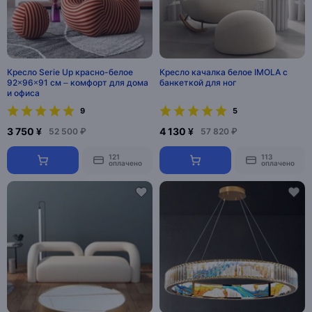
Кресло Serie Up красно-белое
Кресло качалка белое IMOLA с
92×96×91 см – комфорт для дома
банкеткой для ног
и офиса
9
5
3 750 ¥
4 130 ¥
52 500 ₽
57 820 ₽
121
113
оплачено
оплачено