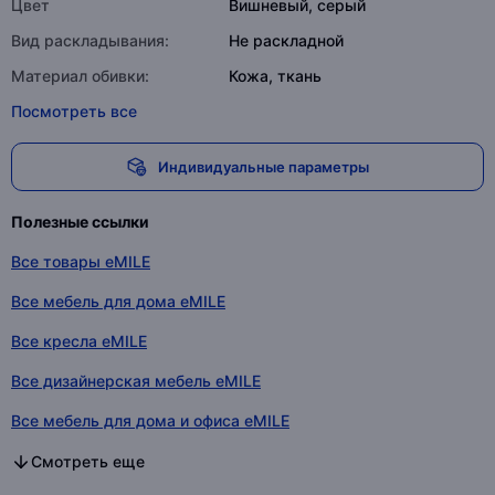
Цвет
Вишневый, серый
Вид раскладывания:
Не раскладной
Материал обивки:
Кожа, ткань
Посмотреть все
Индивидуальные параметры
Полезные ссылки
Все товары eMILE
Все мебель для дома eMILE
Все кресла eMILE
Все дизайнерская мебель eMILE
Все мебель для дома и офиса eMILE
Все мебель для дома в категории
Все кресла в категории
Все дизайнерская мебель в категории
Все мебель для дома и офиса в категории
Смотреть еще