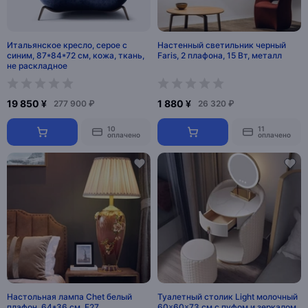
Итальянское кресло, серое с
Настенный светильник черный
синим, 87*84*72 см, кожа, ткань,
Faris, 2 плафона, 15 Вт, металл
не раскладное
19 850 ¥
1 880 ¥
277 900 ₽
26 320 ₽
10
11
оплачено
оплачено
Настольная лампа Chet белый
Туалетный столик Light молочный
плафон, 64*36 см, E27
60×60×73 см с пуфом и зеркалом