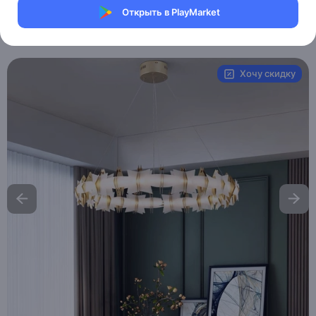
Магазин Table lamps
Открыть в PlayMarket
Артикул:
MXM8784608651
Хочу скидку