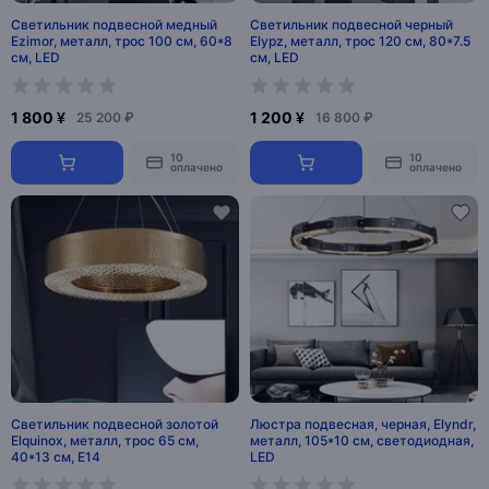
Светильник подвесной медный
Светильник подвесной черный
Ezimor, металл, трос 100 см, 60*8
Elypz, металл, трос 120 см, 80*7.5
см, LED
см, LED
1 800 ¥
1 200 ¥
25 200 ₽
16 800 ₽
10
10
оплачено
оплачено
Светильник подвесной золотой
Люстра подвесная, черная, Elyndr,
Elquinox, металл, трос 65 см,
металл, 105*10 см, светодиодная,
40*13 см, Е14
LED