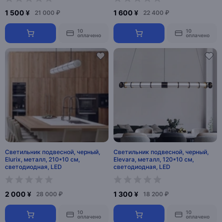
1 500 ¥
1 600 ¥
21 000 ₽
22 400 ₽
10
10
оплачено
оплачено
Светильник подвесной, черный,
Светильник подвесной, черный,
Elurix, металл, 210*10 см,
Elevara, металл, 120*10 см,
светодиодная, LED
светодиодная, LED
2 000 ¥
1 300 ¥
28 000 ₽
18 200 ₽
10
10
оплачено
оплачено