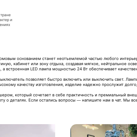
стране
актер и
дениях
мовым основанием станет неотъемлемой частью любого интерьера,
иную, кабинет или зону отдыха, создавая мягкое, нейтральное ос
ь, а встроенная LED лампа мощностью 24 Вт обеспечивает качеств
лючатель позволяет быстро включить или выключить свет. Лампы 
ысокому качеству изготовления, изделие надежно прослужит долго,
ршером, который сочетает в себе практичность и премиальный вне
оту о деталях. Если остались вопросы — напишите нам в чат. Мы вс