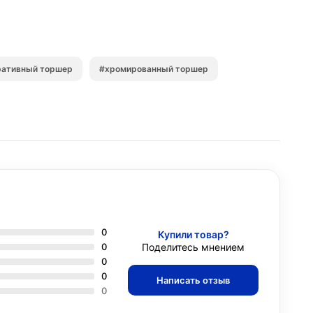
ративный торшер
#хромированный торшер
0
Купили товар?
0
Поделитесь мнением
0
0
Написать отзыв
0