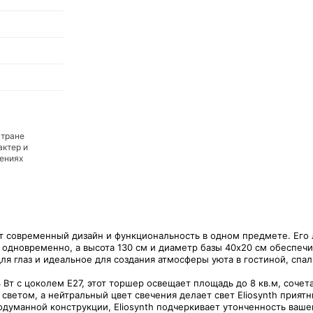
стране
актер и
дениях
нит современный дизайн и функциональность в одном предмете. Его
 одновременно, а высота 130 см и диаметр базы 40х20 см обеспечи
я глаз и идеальное для создания атмосферы уюта в гостиной, спал
 с цоколем Е27, этот торшер освещает площадь до 8 кв.м, сочет
светом, а нейтральный цвет свечения делает свет Eliosynth прия
думанной конструкции, Eliosynth подчеркивает утонченность ваше