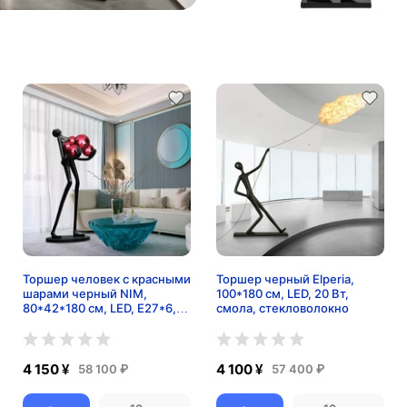
Торшер человек с красными
Торшер черный Elperia,
шарами черный NIM,
100*180 см, LED, 20 Вт,
80*42*180 см, LED, E27*6,
смола, стекловолокно
смола со стекловолокном,
24 Вт
4 150 ¥
4 100 ¥
58 100 ₽
57 400 ₽