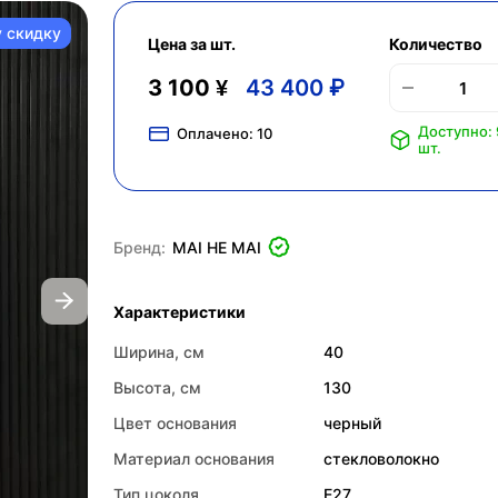
у скидку
Цена за шт.
Количество
3 100 ¥
43 400 ₽
Доступно:
Оплачено:
10
шт.
Бренд:
MAI HE MAI
Характеристики
Ширина, см
40
Высота, см
130
Цвет основания
черный
Материал основания
стекловолокно
Тип цоколя
E27