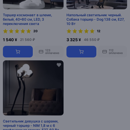
Торшер космонавт в шлеме,
Напольный светильник черный.
белый, 40*80 см, LED, 3
Собака торшер - Dog 138 см, E27,
переключения света
10 Вт
20
12
1 540 ¥
3 325 ¥
21 560 ₽
46 550 ₽
123
112
оплачено
оплачено
Светильник девушка с шарами,
черный торшер - NIM 1,8 м с 6
плафонами из стекла, E27, 60 Вт