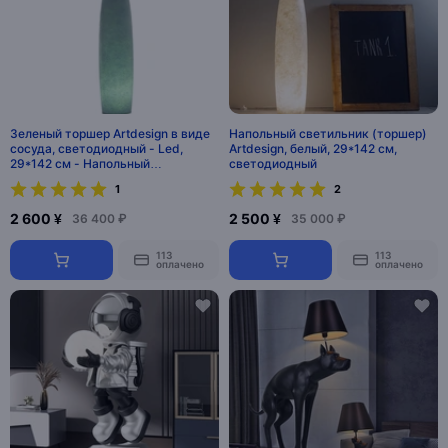
Зеленый торшер Artdesign в виде
Напольный светильник (торшер)
сосуда, светодиодный - Led,
Artdesign, белый, 29*142 см,
29*142 см - Напольный
светодиодный
светильник
1
2
2 600 ¥
2 500 ¥
36 400 ₽
35 000 ₽
113
113
оплачено
оплачено