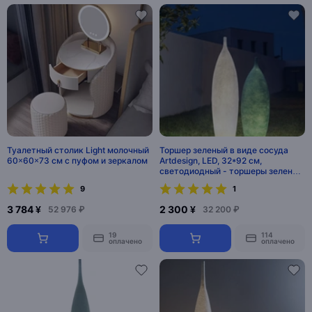
Туалетный столик Light молочный
Торшер зеленый в виде сосуда
60×60×73 см с пуфом и зеркалом
Artdesign, LED, 32*92 см,
светодиодный - торшеры зеленые
напольные
9
1
3 784 ¥
2 300 ¥
52 976 ₽
32 200 ₽
19
114
оплачено
оплачено