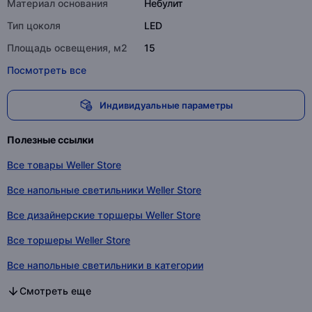
Материал основания
Небулит
Тип цоколя
LED
Площадь освещения, м2
15
Посмотреть все
Индивидуальные параметры
Полезные ссылки
Все товары Weller Store
Все напольные светильники Weller Store
Все дизайнерские торшеры Weller Store
Все торшеры Weller Store
Все напольные светильники в категории
Все дизайнерские торшеры в категории
Все торшеры в категории
Смотреть еще