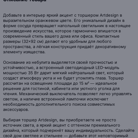
Добавьте в интерьер яркий акцент с торшером Artdesign в
выразительном оранжевом цвете. Его уникальный дизайн в
форме сосуда превращает напольный светильник в настоящее
произведение искусства, которое гармонично впишется в
современный стиль вашего дома или офиса. Компактные
размеры (32×92 см) делают его удобным для любого
пространства, а лёгкая конструкция придаёт декоративному
элементу изящества.
Основание из небулита выделяется своей прочностью и
устойчивостью, а встроенный светодиодный LED-модуль
мощностью 35 Вт дарит мягкий нейтральный свет, который
создаст атмосферу уюта и не будет утомлять глаза. Торшер
рассчитан на освещение площади до 15 м² — идеальное
решение для гостиной, кабинета или уютного уголка для
чтения. Механический выключатель позволяет легко управлять
светом, а наличие встроенной лампочки исключает
необходимость дополнительного поиска совместимых
аксессуаров.
Выбирая торшер Artdesign, вы приобретаете не просто
источник света, а яркий акцент с оттенком премиального
дизайна, который подчеркнёт вашу индивидуальность. Сделайте
свой дом светлее и стильнее — добавьте этот неповторимый