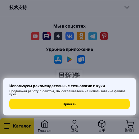
技术支持
Мы в соцсетях
Удобное приложение
Используем рекомендательные технологии и куки
Продолжая работу с сайтом, Вы соглашаетесь на использование
файлов
куки
.
© 2026 MAI HE MAI. Маркетплейс дизайнерских товаров со всего
Принять
Китая по ценам заводов. Все права защищены.
Каталог
登陆
订单
购物车
Главная