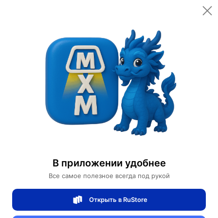
Цена за шт.
Количество
3,270 ¥
45,780 ₽
Доступно: 1000 шт.
Оплачено:
10
Характеристики
Посмотреть все
Индивидуальные параметры
В приложении удобнее
Полезные ссылки
Все самое полезное всегда под рукой
Все товары Motors Store
Все 自行车 Motors Store
Открыть в RuStore
Все 自行车 в категории