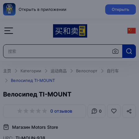
Открыть в приложении
Открыть
主页
Категории
运动商品
Велоспорт
自行车
Велосипед TI-MOUNT
Велосипед TI-MOUNT
0 отзывов
0
Магазин Motors Store
UPC:
TI-MOUN-938