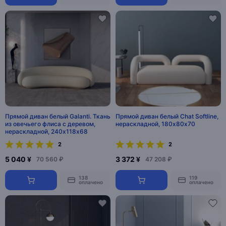
Прямой диван белый Galanti. Ткань
Прямой диван белый Chat Softline,
из овечьего флиса с деревом,
нераскладной, 180х80х70
нераскладной, 240х118х68
2
2
5 040 ¥
3 372 ¥
70 560 ₽
47 208 ₽
138
119
оплачено
оплачено