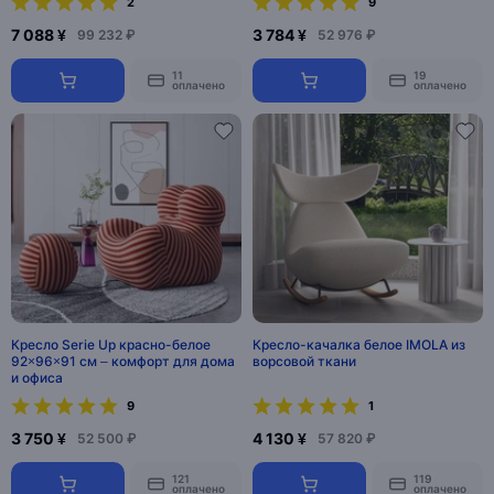
2
9
7 088 ¥
3 784 ¥
99 232 ₽
52 976 ₽
11
19
оплачено
оплачено
Кресло Serie Up красно-белое
Кресло-качалка белое IMOLA из
92×96×91 см – комфорт для дома
ворсовой ткани
и офиса
9
1
3 750 ¥
4 130 ¥
52 500 ₽
57 820 ₽
121
119
оплачено
оплачено