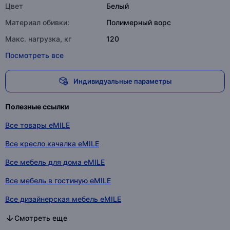
Цвет
Белый
Материал обивки:
Полимерный ворс
Макс. нагрузка, кг
120
Посмотреть все
Индивидуальные параметры
Полезные ссылки
Все товары eMILE
Все кресло качалка eMILE
Все мебель для дома eMILE
Все мебель в гостиную eMILE
Все дизайнерская мебель eMILE
Все мебель для дома и офиса eMILE
Все кресло качалка в категории
Все мебель для дома в категории
Все мебель в гостиную в категории
Все дизайнерская мебель в категории
Все мебель для дома и офиса в категории
Смотреть еще