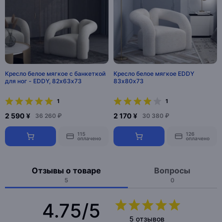
Кресло белое мягкое с банкеткой
Кресло белое мягкое EDDY
для ног - EDDY, 82х63х73
83х80х73
1
1
2 590 ¥
2 170 ¥
36 260 ₽
30 380 ₽
115
126
оплачено
оплачено
Отзывы о товаре
Вопросы
5
0
4.75/5
5 отзывов