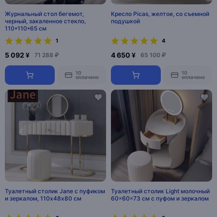
Журнальный стол бегемот,
Кресло Picas, желтое, со съемной
черный, закаленное стекло,
подушкой
110*110*65 см
1
4
5 092 ¥
4 650 ¥
71 288 ₽
65 100 ₽
10
10
оплачено
оплачено
Туалетный столик Jane с пуфиком
Туалетный столик Light молочный
и зеркалом, 110х48х80 см
60×60×73 см с пуфом и зеркалом