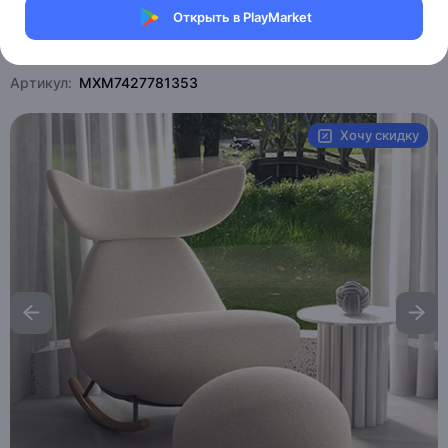
Открыть в PlayMarket
Магазин eMILE
Артикул:
MXM7427781353
Хочу скидку