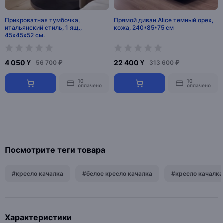
Прикроватная тумбочка,
Прямой диван Alice темный орех,
итальянский стиль, 1 ящ.,
кожа, 240*85*75 см
45х45х52 см.
4 050 ¥
22 400 ¥
56 700 ₽
313 600 ₽
10
10
оплачено
оплачено
Посмотрите теги товара
#кресло качалка
#белое кресло качалка
#кресло качалка
Характеристики