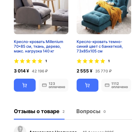
Кресло-кровать Millenium
Кресло-кровать темно-
70*85 см, ткань, дерево,
синий цвет с банкеткой,
макс. нагрузка 140 кг
73х85х105 см
1
1
3 014 ¥
2 555 ¥
42 196 ₽
35 770 ₽
123
1112
оплачено
оплачено
Отзывы о товаре
Вопросы
2
0