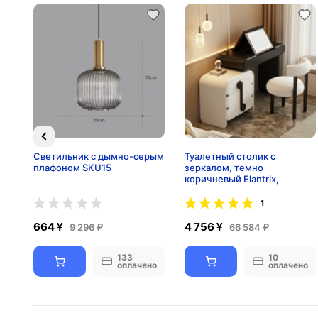
Светильник с дымно-серым
Туалетный столик с
плафоном SKU15
зеркалом, темно
коричневый Elantrix,
100*75*40 см, дерево
1
664 ¥
4 756 ¥
9 296 ₽
66 584 ₽
133
10
но
оплачено
оплачено