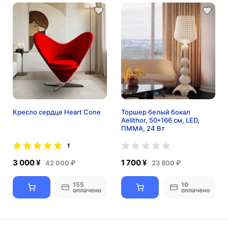
Кресло сердце Heart Cone
Торшер белый бокал
Aelithor, 50*166 см, LED,
ПММА, 24 Вт
1
3 000 ¥
1 700 ¥
42 000 ₽
23 800 ₽
155
10
оплачено
оплачено