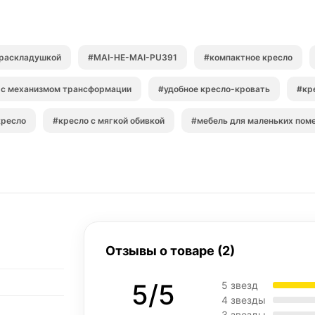
 раскладушкой
#MAI-HE-MAI-PU391
#компактное кресло
 с механизмом трансформации
#удобное кресло-кровать
#кр
кресло
#кресло с мягкой обивкой
#мебель для маленьких пом
Отзывы о товаре (2)
5/5
5 звезд
4 звезды
3 звезды