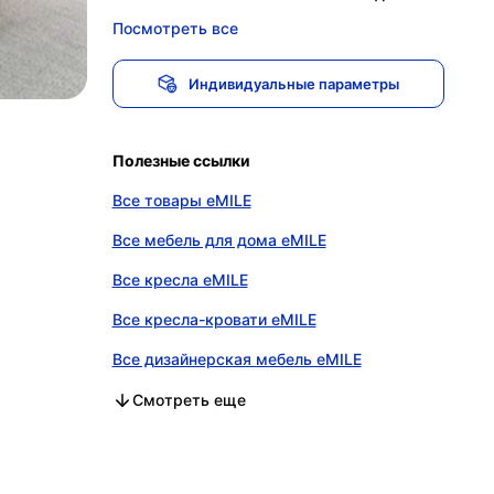
Посмотреть все
Индивидуальные параметры
Полезные ссылки
Все товары eMILE
Все мебель для дома eMILE
Все кресла eMILE
Все кресла-кровати eMILE
Все дизайнерская мебель eMILE
Все мебель для дома и офиса eMILE
Все мебель для дома в категории
Все кресла в категории
Все кресла-кровати в категории
Все дизайнерская мебель в категории
Все мебель для дома и офиса в категории
Смотреть еще