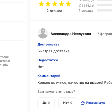
2 звезды
1 звезда
2 отзыва
Александра Неслухова
16 феврал
Достоинства
Быстрая доставка
стране
Недостатки
актер и
дениях
Нет
Комментарий
Кресло отличное, качество на высоте! Реб
Вам помог этот отзыв?
Да
0
Нет
0
Рекомендую