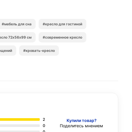
#мебель для сна
#кресло для гостиной
есло 72х56х99 см
#современное кресло
ещений
#кровать-кресло
2
Купили товар?
0
Поделитесь мнением
0