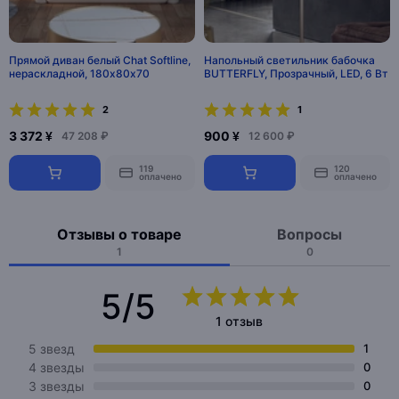
Прямой диван белый Chat Softline,
Напольный светильник бабочка
нераскладной, 180х80х70
BUTTERFLY, Прозрачный, LED, 6 Вт
2
1
3 372 ¥
900 ¥
47 208 ₽
12 600 ₽
119
120
оплачено
оплачено
Отзывы о товаре
Вопросы
1
0
5/5
1 отзыв
5 звезд
1
4 звезды
0
3 звезды
0