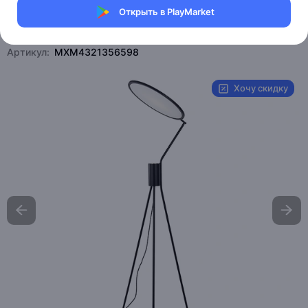
Открыть в PlayMarket
Магазин Weller Store
Артикул:
MXM4321356598
Хочу скидку