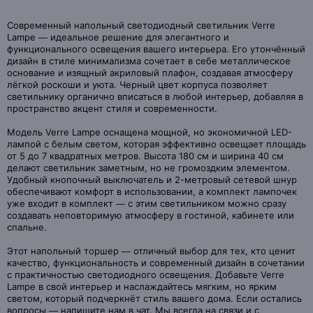
Современный напольный светодиодный светильник Verre
Lampe — идеальное решение для элегантного и
функционального освещения вашего интерьера. Его утончённый
дизайн в стиле минимализма сочетает в себе металлическое
основание и изящный акриловый плафон, создавая атмосферу
лёгкой роскоши и уюта. Черный цвет корпуса позволяет
светильнику органично вписаться в любой интерьер, добавляя в
пространство акцент стиля и современности.
Модель Verre Lampe оснащена мощной, но экономичной LED-
лампой с белым светом, которая эффективно освещает площадь
от 5 до 7 квадратных метров. Высота 180 см и ширина 40 см
делают светильник заметным, но не громоздким элементом.
Удобный кнопочный выключатель и 2-метровый сетевой шнур
обеспечивают комфорт в использовании, а комплект лампочек
уже входит в комплект — с этим светильником можно сразу
создавать неповторимую атмосферу в гостиной, кабинете или
спальне.
Этот напольный торшер — отличный выбор для тех, кто ценит
качество, функциональность и современный дизайн в сочетании
с практичностью светодиодного освещения. Добавьте Verre
Lampe в свой интерьер и наслаждайтесь мягким, но ярким
светом, который подчеркнёт стиль вашего дома. Если остались
вопросы — напишите нам в чат. Мы всегда на связи и с