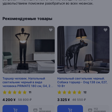
удовольствием поможем разобраться во всех нюансах.
Рекомендуемые товары
Торшер человек. Напольный
Напольный светильник черный.
светильник черный в виде
Собака торшер - Dog 138 см, E27,
человека PRIMATE 180 см, G4, 25
10 Вт
Вт. MAI HE MAI
11
12
4 200 ¥
3 325 ¥
58 800 ₽
46 550 ₽
16
112
оплачено
оплачено