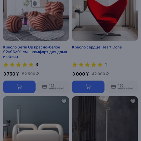
Кресло Serie Up красно-белое
Кресло сердце Heart Cone
92×96×91 см – комфорт для дома
и офиса
9
1
3 750 ¥
3 000 ¥
52 500 ₽
42 000 ₽
121
155
оплачено
оплачено