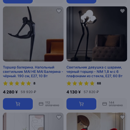
Торшер балерина. Напольный
Светильник девушка с шарами,
светильник MAI HE MAI Балерина -
черный торшер - NIM 1,8 м с 6
чёрный. 190 см, E27, 10 Вт
плафонами из стекла, E27, 60 Вт
8
68
4 280 ¥
4 130 ¥
59 920 ₽
57 820 ₽
112
144
оплачено
оплачено