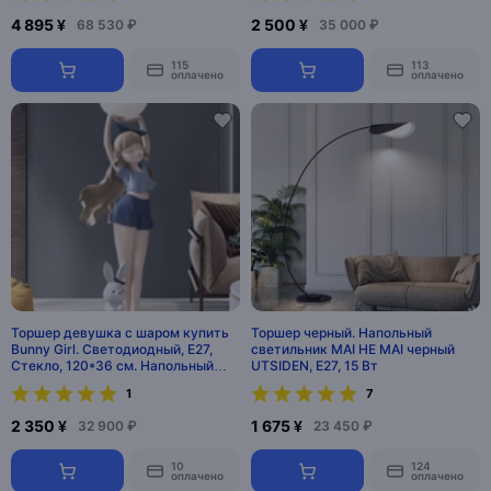
4 895 ¥
2 500 ¥
68 530 ₽
35 000 ₽
115
113
оплачено
оплачено
Торшер девушка с шаром купить
Торшер черный. Напольный
Bunny Girl. Светодиодный, E27,
светильник MAI HE MAI черный
Стекло, 120*36 см. Напольный
UTSIDEN, E27, 15 Вт
светильник
1
7
2 350 ¥
1 675 ¥
32 900 ₽
23 450 ₽
10
124
оплачено
оплачено