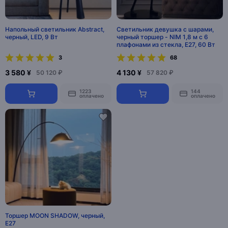
Напольный светильник Abstract,
Светильник девушка с шарами,
черный, LED, 9 Вт
черный торшер - NIM 1,8 м с 6
плафонами из стекла, E27, 60 Вт
3
68
3 580 ¥
4 130 ¥
50 120 ₽
57 820 ₽
1223
144
оплачено
оплачено
Торшер MOON SHADOW, черный,
E27