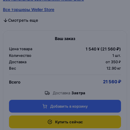
Все торшеры Weller Store
Все дизайнерские торшеры в категории
Все дизайнерские светильники в категории
Все напольные светильники в категории
Все торшеры в категории
Смотреть еще
Ваш заказ
Цена товара
1 540 ¥
(21 560 ₽)
Количество
1
шт.
Доставка
от 350 ₽
Вес
12.90 кг
21 560 ₽
Всего
Доставка
Завтра
Добавить в корзину
Купить сейчас