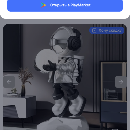
Магазин Weller Store
Открыть в PlayMarket
Артикул:
MXM3101241625
Хочу скидку