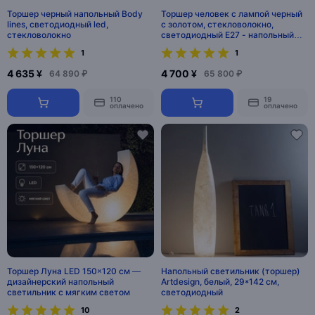
Торшер черный напольный Body
Торшер человек с лампой черный
lines, светодиодный led,
с золотом, стекловолокно,
стекловолокно
светодиодный E27 - напольный
светильник
1
1
4 635 ¥
4 700 ¥
64 890 ₽
65 800 ₽
110
19
оплачено
оплачено
Торшер Луна LED 150×120 см —
Напольный светильник (торшер)
дизайнерский напольный
Artdesign, белый, 29*142 см,
светильник с мягким светом
светодиодный
10
2