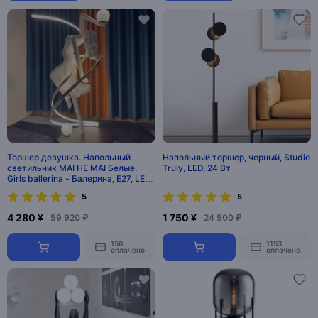
Торшер девушка. Напольный
Напольный торшер, черный, Studio
светильник MAI HE MAI Белые.
Truly, LED, 24 Вт
Girls ballerina - Балерина, E27, LED,
70 Вт
5
5
4 280 ¥
1 750 ¥
59 920 ₽
24 500 ₽
156
1153
оплачено
оплачено