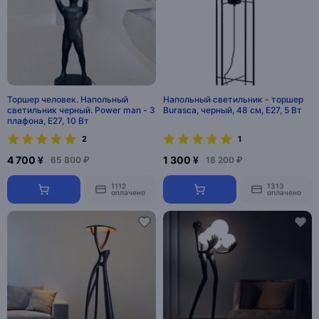
Торшер человек. Напольный
Напольный светильник - торшер
светильник черный. Power man - 3
Burasca, черный, 48 см, E27, 5 Вт
плафона, E27, 10 Вт
2
1
4 700 ¥
1 300 ¥
65 800 ₽
18 200 ₽
1112
1313
оплачено
оплачено