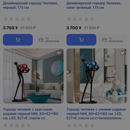
Дизайнерский торшер Человек,
Дизайнерский торшер Человек,
черный, 175 см
сине-зеленый, 175 см
3 700 ¥
3 700 ¥
51 800 ₽
51 800 ₽
10
11
оплачено
оплачено
Торшер человек с красными
Торшер человек с синими шарами
шарами черный NIM, 80*42*180
черный NIM, 80*42*180 см, LED,
см, LED, E27*6, смола со
E27*6, смола со стекловолокном,
стекловолокном, 24 Вт
24 Вт