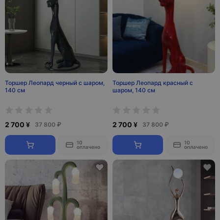
Торшер Леопард черный с шаром,
Торшер Леопард красный с
140 см
шаром, 140 см
2 700 ¥
2 700 ¥
37 800 ₽
37 800 ₽
10
10
оплачено
оплачено