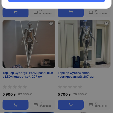
5 700 ¥
5 500 ¥
79 800 ₽
77 000 ₽
10
10
оплачено
оплачено
Торшер Cybergirl хромированный
Торшер Cyberwoman
с LED-подсветкой, 207 см
хромированный, 207 см
5 900 ¥
5 700 ¥
82 600 ₽
79 800 ₽
10
10
оплачено
оплачено