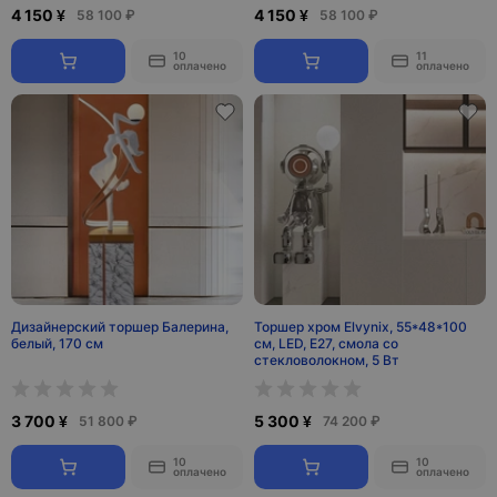
4 150 ¥
4 150 ¥
58 100 ₽
58 100 ₽
10
11
оплачено
оплачено
Дизайнерский торшер Балерина,
Торшер хром Elvynix, 55*48*100
белый, 170 см
см, LED, E27, смола со
стекловолокном, 5 Вт
3 700 ¥
5 300 ¥
51 800 ₽
74 200 ₽
10
10
оплачено
оплачено