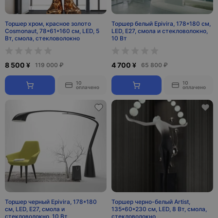
Торшер хром, красное золото
Торшер белый Epivira, 178*180 см,
Cosmonaut, 78*61*160 см, LED, 5
LED, Е27, смола и стекловолокно,
Вт, смола, стекловолокно
10 Вт
8 500 ¥
4 700 ¥
119 000 ₽
65 800 ₽
10
10
оплачено
оплачено
Торшер черный Epivira, 178*180
Торшер черно-белый Artist,
см, LED, Е27, смола и
135*60*230 см, LED, 8 Вт, смола,
стекловолокно, 10 Вт
стекловолокно