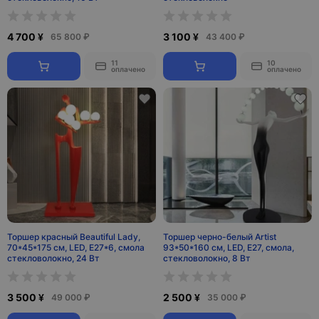
4 700 ¥
3 100 ¥
65 800 ₽
43 400 ₽
11
10
оплачено
оплачено
Торшер красный Beautiful Lady,
Торшер черно-белый Artist
70*45*175 см, LED, Е27*6, смола
93*50*160 см, LED, E27, смола,
стекловолокно, 24 Вт
стекловолокно, 8 Вт
3 500 ¥
2 500 ¥
49 000 ₽
35 000 ₽