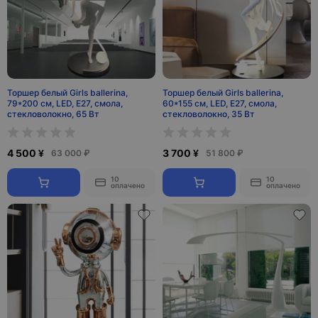
Торшер белый Girls ballerina,
Торшер белый Girls ballerina,
79*200 см, LED, Е27, смола,
60*155 см, LED, Е27, смола,
стекловолокно, 65 Вт
стекловолокно, 35 Вт
4 500 ¥
3 700 ¥
63 000 ₽
51 800 ₽
10
10
оплачено
оплачено