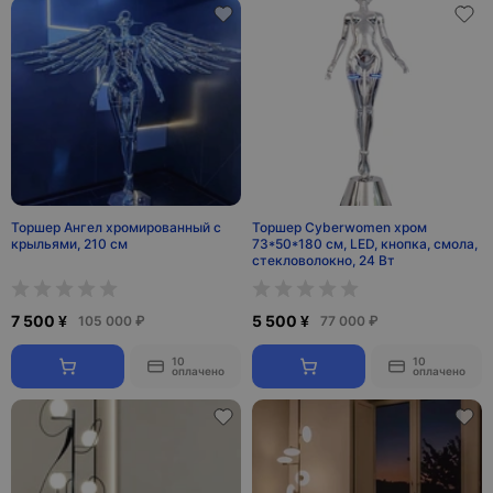
Торшер Ангел хромированный с
Торшер Cyberwomen хром
крыльями, 210 см
73*50*180 см, LED, кнопка, смола,
стекловолокно, 24 Вт
7 500 ¥
5 500 ¥
105 000 ₽
77 000 ₽
10
10
оплачено
оплачено