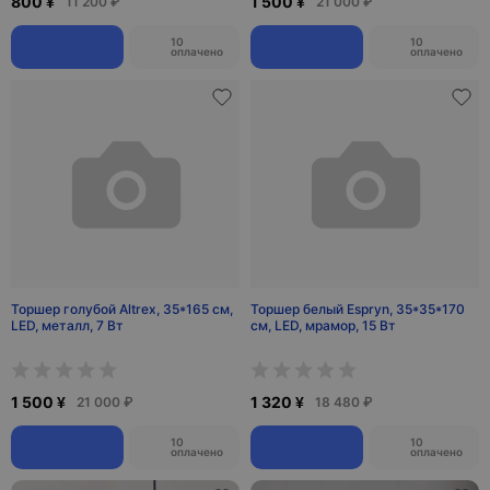
800 ¥
1 500 ¥
11 200 ₽
21 000 ₽
10
10
оплачено
оплачено
Торшер голубой Altrex, 35*165 см,
Торшер белый Espryn, 35*35*170
LED, металл, 7 Вт
см, LED, мрамор, 15 Вт
1 500 ¥
1 320 ¥
21 000 ₽
18 480 ₽
10
10
оплачено
оплачено