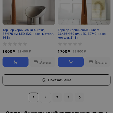
Торшер коричневый Aurexis,
Торшер коричневый Elunara,
85*175 см, LED, E27, кожа, металл,
36*36*169 см, LED, Е27*2, кожа
14 Вт
металл, 21 Вт
1 600 ¥
1 700 ¥
22 400 ₽
23 800 ₽
10
10
оплачено
оплачено
Показать еще
1
2
3
Огромный каталог дизайнерских светильников и