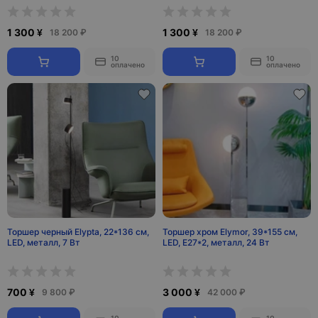
1 300 ¥
1 300 ¥
18 200 ₽
18 200 ₽
10
10
оплачено
оплачено
Торшер черный Elypta, 22*136 см,
Торшер хром Elymor, 39*155 см,
LED, металл, 7 Вт
LED, Е27*2, металл, 24 Вт
700 ¥
3 000 ¥
9 800 ₽
42 000 ₽