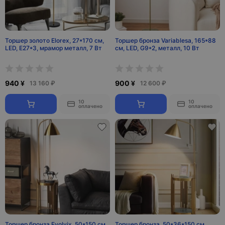
Торшер золото Elorex, 27*170 см,
Торшер бронза Variablesa, 165*88
LED, Е27*3, мрамор металл, 7 Вт
см, LED, G9*2, металл, 10 Вт
940 ¥
900 ¥
13 160 ₽
12 600 ₽
10
10
оплачено
оплачено
Торшер бронза Evolvix, 50*150 см,
Торшер бронза, 50*36*150 см