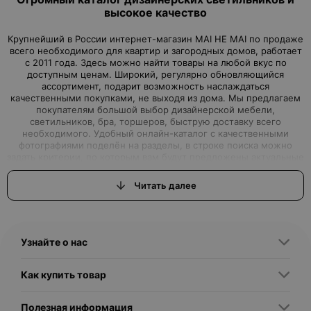
высокое качество
Крупнейший в России интернет-магазин MAI HE MAI по продаже
всего необходимого для квартир и загородных домов, работает
с 2011 года. Здесь можно найти товары на любой вкус по
доступным ценам. Широкий, регулярно обновляющийся
ассортимент, подарит возможность наслаждаться
качественными покупками, не выходя из дома. Мы предлагаем
покупателям большой выбор дизайнерской мебели,
светильников, бра, торшеров, быструю доставку всего
необходимого. Удобный онлайн-каталог с качественными
фотографиями поделён на разделы, в строке поиска можно
задать критерии, по которым вам будут предложены актуальные
варианты товаров нашего магазина.Интернет-магазин, где вы
можете найти всё, что ищете
Читать далее
Вы задумали начать ремонт или просто обновить дизайн
квартиры, но вам для этого не хватало качественной, красивой,
с дизайнерской изюминкой, мебели или торшеров, бра и
светильников? Интернет–магазин MAI HE MAI - это выгодные
Узнайте о нас
предложения, которые смогут удовлетворить самые
притязательные запросы, как именитых дизайнеров, так и
простых обывателей, решивших сделать свой дом
Как купить товар
неповторимым. Дизайнерские светильники купить любых
размеров, форм и цветов подойдут для применения во всех
сферах жизни. Напольные светильники – торшеры украсят не
Полезная информация