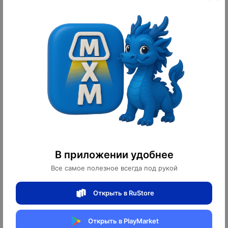
Дизайнерский торшер-статуя Man
Торшер Coquette хромированный с
Statue, хром, 153 см
LED-подсветкой, 165 см
6 500 ¥
6 100 ¥
91 000 ₽
85 400 ₽
10
10
оплачено
оплачено
В приложении удобнее
Все самое полезное всегда под рукой
Торшер Cybergirl хромированный,
Дизайнерский торшер Робот
Открыть в RuStore
207 см
хромированный, 180 см
Открыть в PlayMarket