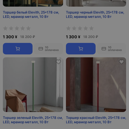
Торшер белый Elevith, 25*178 см,
Торшер черный Elevith, 25*178 см,
LED, мрамор металл, 10 Вт
LED, мрамор металл, 10 Вт
1 300 ¥
1 300 ¥
18 200 ₽
18 200 ₽
10
10
оплачено
оплачено
Торшер зеленый Elevith, 25*178 см,
Торшер красный Elevith, 25*178 см,
LED, мрамор металл, 10 Вт
LED, мрамор металл, 10 Вт