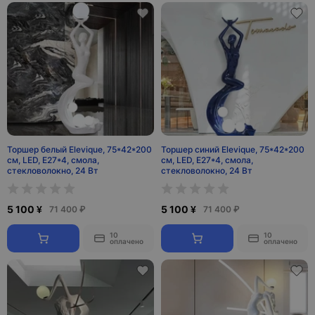
Торшер белый Elevique, 75*42*200
Торшер синий Elevique, 75*42*200
см, LED, E27*4, смола,
см, LED, E27*4, смола,
стекловолокно, 24 Вт
стекловолокно, 24 Вт
5 100 ¥
5 100 ¥
71 400 ₽
71 400 ₽
10
10
оплачено
оплачено