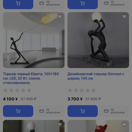
10
10
оплачено
оплачено
Торшер черный Elperia, 100*180
Дизайнерский торшер Gimnast с
см, LED, 20 Вт, смола,
шаром, 145 см
стекловолокно
4 100 ¥
3 700 ¥
57 400 ₽
51 800 ₽
10
10
оплачено
оплачено