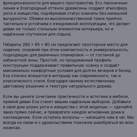
функциональности для вашего пространства. Его лаконичные
линии и благородный оттенок древесины создают атмосферу
уюта и изящества, подчёркивая статус комнаты без излишней
вычурности. Обивка из высококачественной ткани приятно
тактильна и устойчива к ежедневной эксплуатации, что делает
диван не только стильным элементом интерьера, но и
надёжным спутником для отдыха.
Габариты 260 × 85 × 80 см предлагают просторное место для
сидения, сохраняя при этом компактность и универсальность,
подходящую для различных планировок — от гостиной до
кабинетной зоны. Простой, но продуманный профиль
конструкции поддерживает правильную осанку и создаёт
максимально комфортные условия для долгих вечеров и бесед.
Eva отлично впишется в интерьер как современного, так и
классического стиля, благодаря своему естественному
цветовому решению и текстуре натурального дерева.
Если вы цените сочетание практичности и эстетики в мебели,
прямой диван Eva станет вашим надёжным выбором. Добавьте
в свой дом штрих уюта и изящества с этой моделью — сделайте
заказ прямо сейчас, и превратите каждое мгновение дома в
наслаждение. Если остались вопросы — напишите нам в чат. Мы
всегда на связи и с удовольствием поможем разобраться во всех
нюансах.