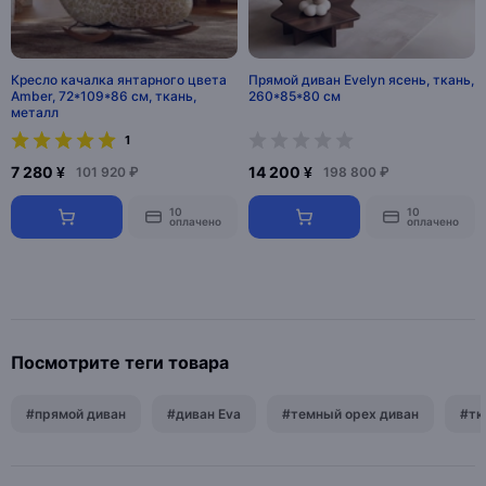
Кресло качалка янтарного цвета
Прямой диван Evelyn ясень, ткань,
Amber, 72*109*86 см, ткань,
260*85*80 см
металл
1
7 280 ¥
14 200 ¥
101 920 ₽
198 800 ₽
10
10
оплачено
оплачено
Посмотрите теги товара
#прямой диван
#диван Eva
#темный орех диван
#тк