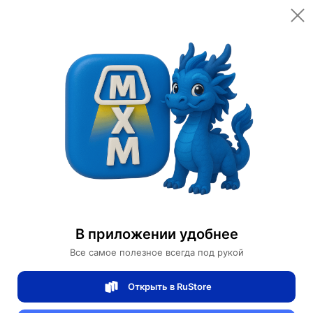
Открыть в приложении
Открыть
Главная
Категории
Мебель для дома и офиса
Мебель для дома
Мебель в гостиную
Прямой диван Eva темный орех, ткань, 260*85*80 см
Прямой диван Eva темный орех, ткань,
В приложении удобнее
260*85*80 см
Все самое полезное всегда под рукой
Открыть в RuStore
0 отзывов
0