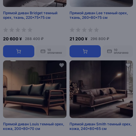
Прямой диван Bridget темный
Прямой диван Lee темный орех,
орех, ткань, 220*75*75 см
ткань, 260*80*75 см
20 600 ¥
21 200 ¥
288 400 ₽
296 800 ₽
10
10
оплачено
оплачено
Прямой диван Louis темный орех,
Прямой диван Smith темный орех,
кожа, 200*80*70 см
кожа, 240*80*65 см