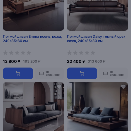
Прямой диван Emma ясень, кожа,
Прямой диван Daisy темный орех,
240*85*80 см
кожа, 240*85*80 см
13 800 ¥
22 400 ¥
193 200 ₽
313 600 ₽
10
10
оплачено
оплачено