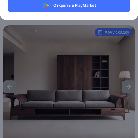
Магазин eMILE
Открыть в PlayMarket
Артикул:
MXM6413383375
Хочу скидку