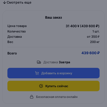
Все диван в категории
Все дизайнерская мебель в категории
Смотреть еще
Ваш заказ
Цена товара
31 400 ¥
(439 600 ₽)
Количество
1
шт.
Доставка
от 350 ₽
Вес
200 кг
439 600 ₽
Всего
Доставка
Завтра
Добавить в корзину
Купить сейчас
Безопасная оплата онлайн