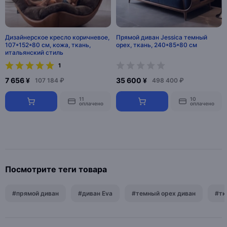
Дизайнерское кресло коричневое,
Прямой диван Jessica темный
107*152*80 см, кожа, ткань,
орех, ткань, 240*85*80 см
итальянский стиль
1
7 656 ¥
35 600 ¥
107 184 ₽
498 400 ₽
11
10
оплачено
оплачено
Посмотрите теги товара
#прямой диван
#диван Eva
#темный орех диван
#тк