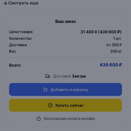
Все диван в категории
Все дизайнерская мебель в категории
Смотреть еще
Ваш заказ
Цена товара
31 400 ¥
(439 600 ₽)
Количество
1
шт.
Доставка
от 350 ₽
Вес
200 кг
439 600 ₽
Всего
Доставка
Завтра
Добавить в корзину
Купить сейчас
Безопасная оплата онлайн