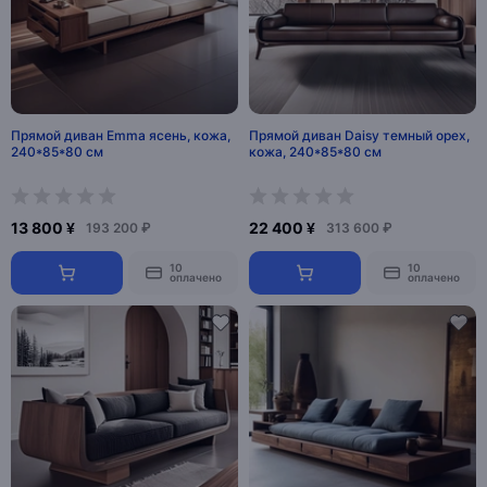
Прямой диван Emma ясень, кожа,
Прямой диван Daisy темный орех,
240*85*80 см
кожа, 240*85*80 см
13 800 ¥
22 400 ¥
193 200 ₽
313 600 ₽
10
10
оплачено
оплачено