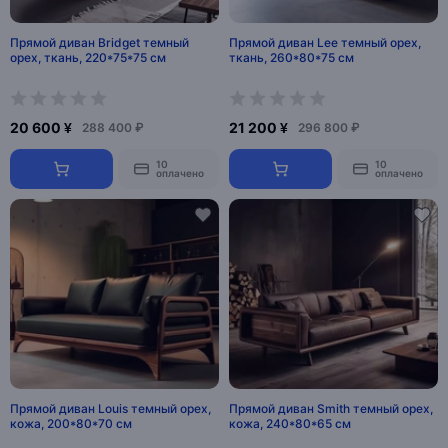
Прямой диван Bridget темный
Прямой диван Lee темный орех,
орех, ткань, 220*75*75 см
ткань, 260*80*75 см
20 600 ¥
21 200 ¥
288 400 ₽
296 800 ₽
10
10
оплачено
оплачено
Прямой диван Louis темный орех,
Прямой диван Smith темный орех,
кожа, 200*80*70 см
кожа, 240*80*65 см