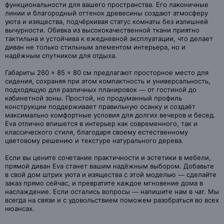
функциональности для вашего пространства. Его лаконичные
линии и благородный оттенок древесины создают атмосферу
уюта и изящества, подчёркивая статус комнаты без излишней
вычурности. Обивка из высококачественной ткани приятно
тактильна и устойчива к ежедневной эксплуатации, что делает
диван не только стильным элементом интерьера, но и
надёжным спутником для отдыха.
Габариты 260 × 85 × 80 см предлагают просторное место для
сидения, сохраняя при этом компактность и универсальность,
подходящую для различных планировок — от гостиной до
кабинетной зоны. Простой, но продуманный профиль
конструкции поддерживает правильную осанку и создаёт
максимально комфортные условия для долгих вечеров и бесед.
Eva отлично впишется в интерьер как современного, так и
классического стиля, благодаря своему естественному
цветовому решению и текстуре натурального дерева.
Если вы цените сочетание практичности и эстетики в мебели,
прямой диван Eva станет вашим надёжным выбором. Добавьте
в свой дом штрих уюта и изящества с этой моделью — сделайте
заказ прямо сейчас, и превратите каждое мгновение дома в
наслаждение. Если остались вопросы — напишите нам в чат. Мы
всегда на связи и с удовольствием поможем разобраться во всех
нюансах.