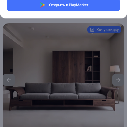
Магазин eMILE
Открыть в PlayMarket
Артикул:
MXM6413383375
Хочу скидку