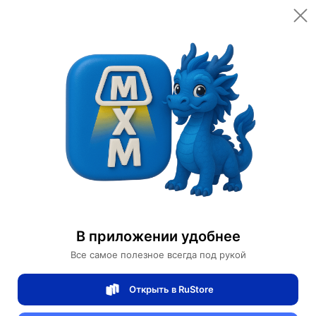
Открыть в приложении
Открыть
Главная
Категории
Мебель для дома и офиса
Мебель для дома
Мебель в гостиную
Прямой диван Eva темный орех, ткань, 260*85*80 см
Прямой диван Eva темный орех, ткань,
В приложении удобнее
260*85*80 см
Все самое полезное всегда под рукой
Открыть в RuStore
0 отзывов
0