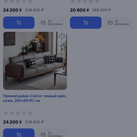
24 200 ¥
20 600 ¥
338 800 ₽
288 400 ₽
10
10
оплачено
оплачено
Прямой диван Clarke темный орех,
кожа, 280*85*92 см
24 200 ¥
338 800 ₽
10
оплачено