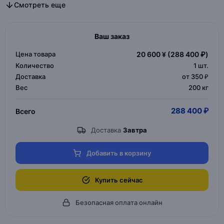
Все дизайнерская мебель в категории
Все мебель для дома и офиса в категории
Смотреть еще
Ваш заказ
Цена товара
20 600 ¥
(288 400 ₽)
Количество
1
шт.
Доставка
от 350 ₽
Вес
200 кг
288 400 ₽
Всего
Доставка
Завтра
Добавить в корзину
Купить сейчас
Безопасная оплата онлайн