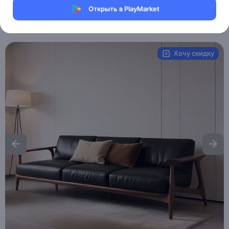
Магазин eMILE
Открыть в PlayMarket
Артикул:
MXM3711039207
Хочу скидку