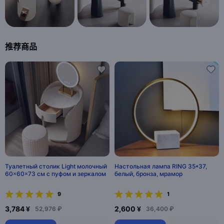
推荐商品
Туалетный столик Light молочный
Настольная лампа RING 35*37,
60×60×73 см с пуфом и зеркалом
белый, бронза, мрамор
9
1
3,784 ¥
2,600 ¥
52,976 ₽
36,400 ₽