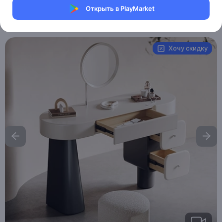
Магазин eMILE
Открыть в PlayMarket
UPC:
MXM4487754381
Хочу скидку