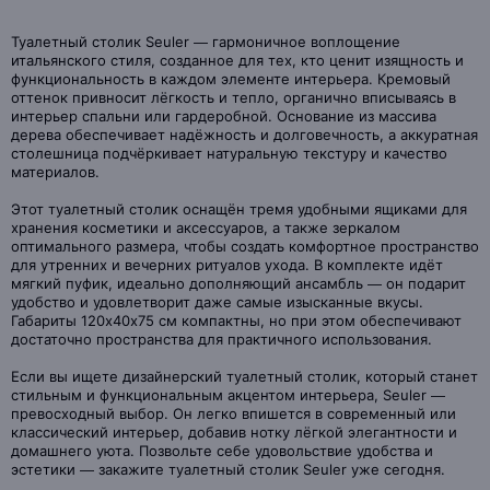
Туалетный столик Seuler — гармоничное воплощение
итальянского стиля, созданное для тех, кто ценит изящность и
функциональность в каждом элементе интерьера. Кремовый
оттенок привносит лёгкость и тепло, органично вписываясь в
интерьер спальни или гардеробной. Основание из массива
дерева обеспечивает надёжность и долговечность, а аккуратная
столешница подчёркивает натуральную текстуру и качество
материалов.
Этот туалетный столик оснащён тремя удобными ящиками для
хранения косметики и аксессуаров, а также зеркалом
оптимального размера, чтобы создать комфортное пространство
для утренних и вечерних ритуалов ухода. В комплекте идёт
мягкий пуфик, идеально дополняющий ансамбль — он подарит
удобство и удовлетворит даже самые изысканные вкусы.
Габариты 120х40х75 см компактны, но при этом обеспечивают
достаточно пространства для практичного использования.
Если вы ищете дизайнерский туалетный столик, который станет
стильным и функциональным акцентом интерьера, Seuler —
превосходный выбор. Он легко впишется в современный или
классический интерьер, добавив нотку лёгкой элегантности и
домашнего уюта. Позвольте себе удовольствие удобства и
эстетики — закажите туалетный столик Seuler уже сегодня.