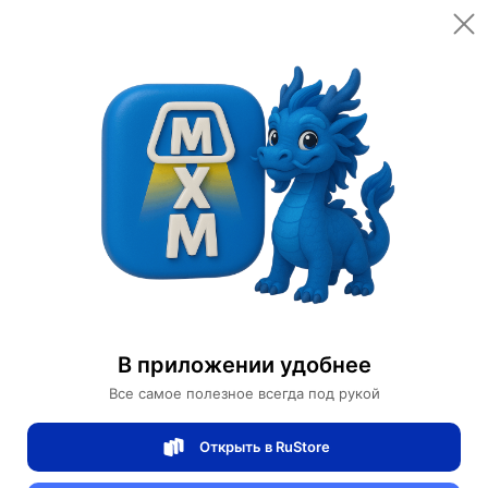
Открыть в приложении
Открыть
主页
Категории
家具和办公家具
居家家具
Туалетный столик Seuler, кремовый цвет, с пуфиком и зеркалом, 120х40х75 см, итальянский стиль.
Туалетный столик Seuler, кремовый цвет,
с пуфиком и зеркалом, 120х40х75 см,
В приложении удобнее
итальянский стиль.
Все самое полезное всегда под рукой
0 отзывов
0
Открыть в RuStore