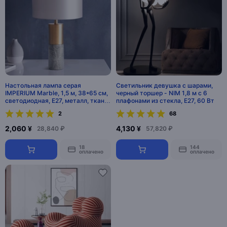
Настольная лампа серая
Светильник девушка с шарами,
IMPERIUM Marble, 1,5 м, 38*65 см,
черный торшер - NIM 1,8 м с 6
светодиодная, E27, металл, ткань,
плафонами из стекла, E27, 60 Вт
современный
2
68
2,060 ¥
4,130 ¥
28,840 ₽
57,820 ₽
18
144
оплачено
оплачено