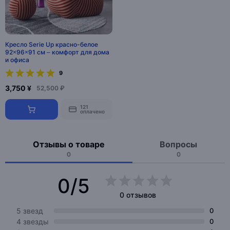
Кресло Serie Up красно-белое
92×96×91 см – комфорт для дома
и офиса
9
3,750 ¥
52,500 ₽
121
оплачено
Отзывы о товаре
Вопросы
0
0
0/5
0 отзывов
5 звезд
0
4 звезды
0