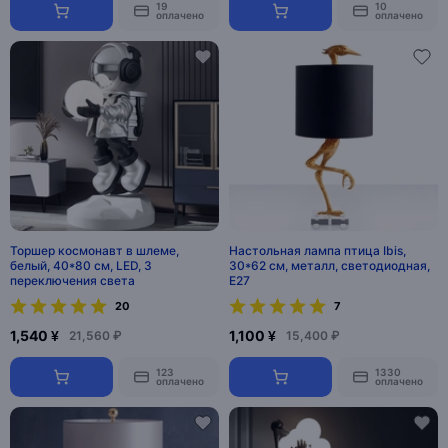
19
10
оплачено
оплачено
Торшер космонавт в шлеме,
Настольная лампа птица Ibis,
белый, 40*80 см, LED, 3
30*62 см, металл, светодиодная,
переключения света
E27
20
7
1,540 ¥
1,100 ¥
21,560 ₽
15,400 ₽
123
1330
оплачено
оплачено