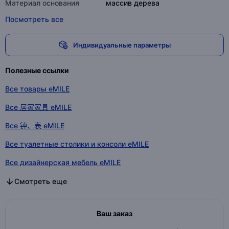
Материал основания
массив дерева
Посмотреть все
Индивидуальные параметры
Полезные ссылки
Все товары eMILE
Все 居家家具 eMILE
Все 钟、表 eMILE
Все туалетные столики и консоли eMILE
Все дизайнерская мебель eMILE
Все 家具和办公家具 eMILE
Все 居家家具 в категории
Все 钟、表 в категории
Все туалетные столики и консоли в категории
Все дизайнерская мебель в категории
Все 家具和办公家具 в категории
Смотреть еще
Ваш заказ