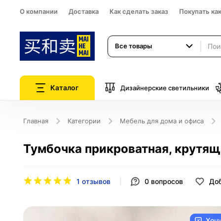
О компании
Доставка
Как сделать заказ
Покупать ка
Все товары
Каталог
Дизайнерские светильники
Главная
Категории
Мебель для дома и офиса
Тумбочка прикроватная, крутящ
1 отзывов
0
вопросов
Доб
Хоч