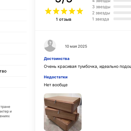
4 звезды
3 звезды
2 звезды
1 звезда
1 отзыв
10 мая 2025
Достоинства
Очень красивая тумбочка, идеально подо
тво
Недостатки
Нет вообще
стране
актер и
дениях