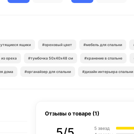
рутящиеся ящики
#ореховый цвет
#мебель для спальни
 из ореха
#тумбочка 50х40х48 см
#хранение в спальне
ля дома
#органайзер для спальни
#дизайн интерьера спальни
Отзывы о товаре (1)
5/5
5 звезд