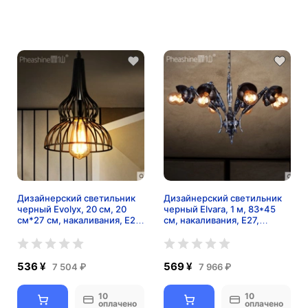
Дизайнерский светильник
Дизайнерский светильник
черный Evolyx, 20 см, 20
черный Elvara, 1 м, 83*45
см*27 см, накаливания, E27,
см, накаливания, E27,
металл, металл, лофт,
железо, металл, лофт,
черный
черный
536 ¥
569 ¥
7 504 ₽
7 966 ₽
10
10
оплачено
оплачено