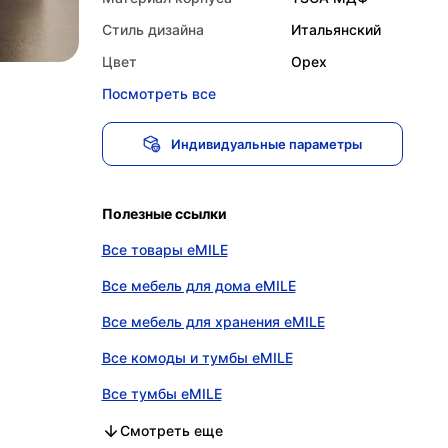
Стиль дизайна
Итальянский
Цвет
Орех
Посмотреть все
Индивидуальные параметры
Полезные ссылки
Все товары eMILE
Все мебель для дома eMILE
Все мебель для хранения eMILE
Все комоды и тумбы eMILE
Все тумбы eMILE
Все дизайнерская мебель eMILE
Все мебель для дома и офиса eMILE
Все мебель для дома в категории
Все мебель для хранения в категории
Все комоды и тумбы в категории
Все тумбы в категории
Все дизайнерская мебель в категории
Все мебель для дома и офиса в категории
Смотреть еще