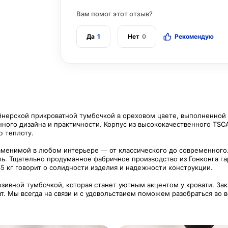
Вам помог этот отзыв?
Да
1
Нет
0
Рекомендую
айнерской прикроватной тумбочкой в ореховом цвете, выполненной 
ого дизайна и практичности. Корпус из высококачественного TSC
ю теплоту.
аменимой в любом интерьере — от классического до современног
ль. Тщательно продуманное фабричное производство из Гонконга га
45 кг говорит о солидности изделия и надежности конструкции.
юзивной тумбочкой, которая станет уютным акцентом у кровати. Зак
т. Мы всегда на связи и с удовольствием поможем разобраться во в