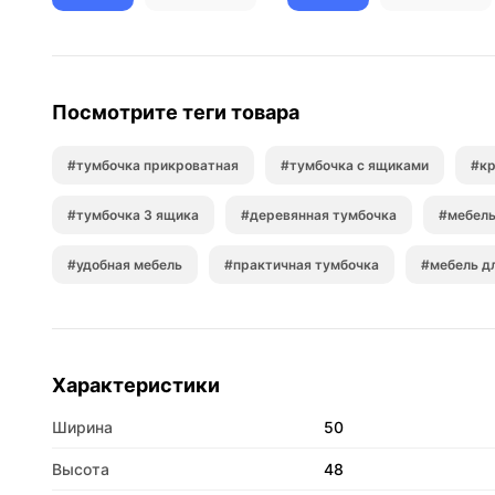
Посмотрите теги товара
#тумбочка прикроватная
#тумбочка с ящиками
#к
#тумбочка 3 ящика
#деревянная тумбочка
#мебель
#удобная мебель
#практичная тумбочка
#мебель д
Характеристики
Ширина
50
Высота
48