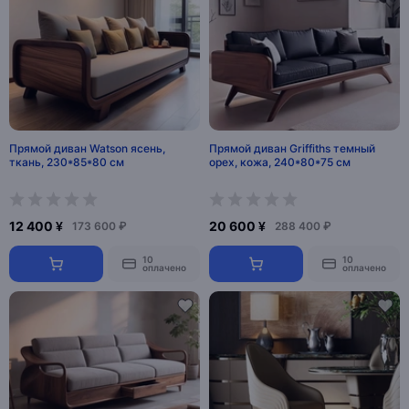
Прямой диван Watson ясень,
Прямой диван Griffiths темный
ткань, 230*85*80 см
орех, кожа, 240*80*75 см
12 400 ¥
20 600 ¥
173 600 ₽
288 400 ₽
10
10
оплачено
оплачено