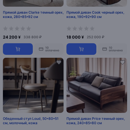
Прямой диван Clarke темный орех,
Прямой диван Cook черный орех,
кожа, 280*85*92 см
кожа, 190*92*90 см
24 200 ¥
18 000 ¥
338 800 ₽
252 000 ₽
10
10
оплачено
оплачено
Обеденный стул Loud, 50*80*51
Прямой диван Price темный орех,
см, молочный, кожа
кожа, 240*85*80 см