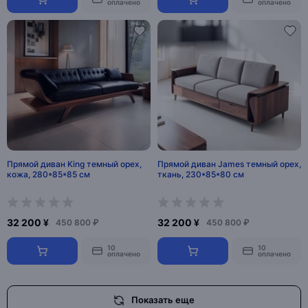
оплачено
оплачено
Прямой диван King темный орех,
Прямой диван James темный орех,
кожа, 280*85*85 см
ткань, 230*85*80 см
32 200 ¥
32 200 ¥
450 800 ₽
450 800 ₽
10
10
оплачено
оплачено
Показать еще