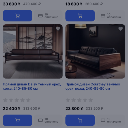
33 600 ¥
18 600 ¥
470 400 ₽
260 400 ₽
10
10
оплачено
оплачено
Прямой диван Daisy темный орех,
Прямой диван Courtney темный
кожа, 240*85*80 см
орех, кожа, 240*85*80 см
22 400 ¥
23 800 ¥
313 600 ₽
333 200 ₽
10
10
оплачено
оплачено