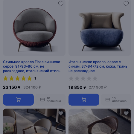
Стильное кресло Fisae вишнево-
Итальянское кресло, серое с
серое, 91*93*86 см, не
синим, 87*84*72 см, кожа, ткань,
раскладное, итальянский стиль
не раскладное
1
23 150 ¥
19 850 ¥
324 100 ₽
277 900 ₽
10
10
оплачено
оплачено