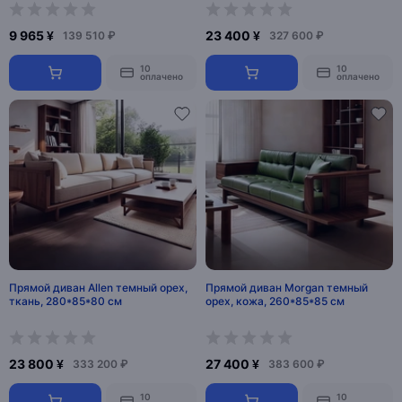
9 965 ¥
23 400 ¥
139 510 ₽
327 600 ₽
10
10
оплачено
оплачено
Прямой диван Allen темный орех,
Прямой диван Morgan темный
ткань, 280*85*80 см
орех, кожа, 260*85*85 см
23 800 ¥
27 400 ¥
333 200 ₽
383 600 ₽
10
10