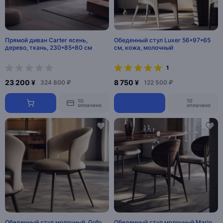
Прямой диван Carter ясень,
Обеденный стул Luxer 56*97*65
дерево, ткань, 230*85*80 см
см, кожа, молочный
1
23 200 ¥
8 750 ¥
324 800 ₽
122 500 ₽
10
10
оплачено
оплачено
Обеденный стул молочный, Gofo,
Обеденный стул молочный Mario,