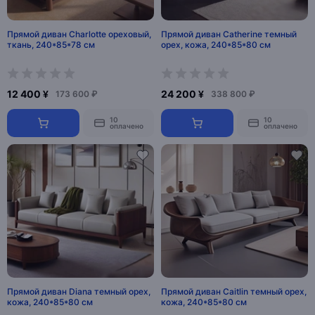
Прямой диван Charlotte ореховый,
Прямой диван Catherine темный
ткань, 240*85*78 см
орех, кожа, 240*85*80 см
12 400 ¥
24 200 ¥
173 600 ₽
338 800 ₽
10
10
оплачено
оплачено
Прямой диван Diana темный орех,
Прямой диван Caitlin темный орех,
кожа, 240*85*80 см
кожа, 240*85*80 см