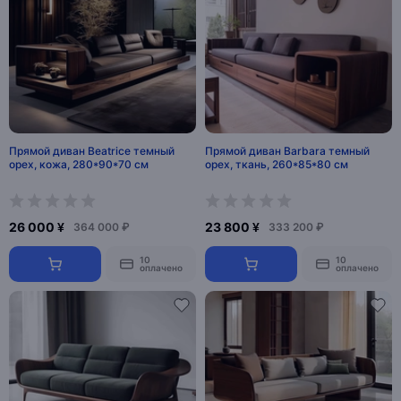
Прямой диван Beatrice темный
Прямой диван Barbara темный
орех, кожа, 280*90*70 см
орех, ткань, 260*85*80 см
26 000 ¥
23 800 ¥
364 000 ₽
333 200 ₽
10
10
оплачено
оплачено