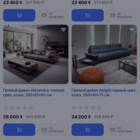
23 400 ¥
22 400 ¥
327 600 ₽
313 600 ₽
10
10
оплачено
оплачено
Прямой диван Alexandra темный
Прямой диван Abigail черный орех,
орех, кожа, 280*85*80 см
кожа, 260*80*75 см
26 000 ¥
24 200 ¥
364 000 ₽
338 800 ₽
10
10
оплачено
оплачено