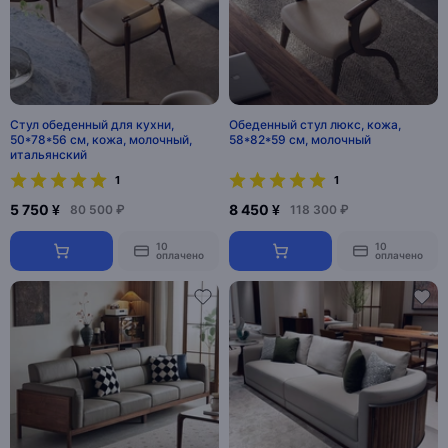
Стул обеденный для кухни,
Обеденный стул люкс, кожа,
50*78*56 см, кожа, молочный,
58*82*59 см, молочный
итальянский
1
1
5 750 ¥
8 450 ¥
80 500 ₽
118 300 ₽
10
10
оплачено
оплачено