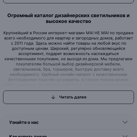
Огромный каталог дизайнерских светильников и
высокое качество
Крупнейший в России интернет-магазин MAI HE MAI по продаже
всего необходимого для квартир и загородных домов, работает
с 2011 года. Здесь можно найти товары на любой вкус по
доступным ценам. Широкий, регулярно обновляющийся
ассортимент, подарит возможность наслаждаться
качественными покупками, не выходя из дома. Мы предлагаем
покупателям большой выбор дизайнерской мебели,
светильников, бра, торшеров, быструю доставку всего
необходимого. Удобный онлайн-каталог с качественными
фотографиями поделён на разделы, в строке поиска можно
задать критерии, по которым вам будут предложены актуальные
варианты товаров нашего магазина.Интернет-магазин, где вы
можете найти всё, что ищете
Читать далее
Вы задумали начать ремонт или просто обновить дизайн
квартиры, но вам для этого не хватало качественной, красивой,
с дизайнерской изюминкой, мебели или торшеров, бра и
светильников? Интернет–магазин MAI HE MAI - это выгодные
Узнайте о нас
предложения, которые смогут удовлетворить самые
притязательные запросы, как именитых дизайнеров, так и
простых обывателей, решивших сделать свой дом
Как купить товар