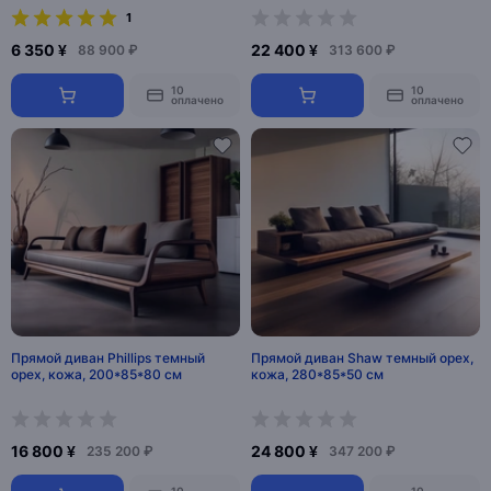
1
6 350 ¥
22 400 ¥
88 900 ₽
313 600 ₽
10
10
оплачено
оплачено
Прямой диван Phillips темный
Прямой диван Shaw темный орех,
орех, кожа, 200*85*80 см
кожа, 280*85*50 см
16 800 ¥
24 800 ¥
235 200 ₽
347 200 ₽
10
10