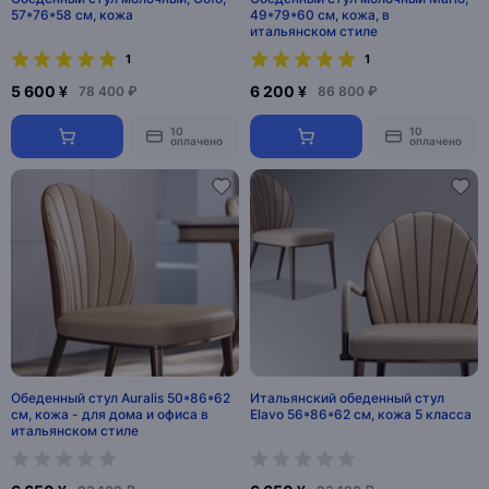
57*76*58 см, кожа
49*79*60 см, кожа, в
итальянском стиле
1
1
5 600 ¥
6 200 ¥
78 400 ₽
86 800 ₽
10
10
оплачено
оплачено
Обеденный стул Auralis 50*86*62
Итальянский обеденный стул
см, кожа - для дома и офиса в
Elavo 56*86*62 см, кожа 5 класса
итальянском стиле