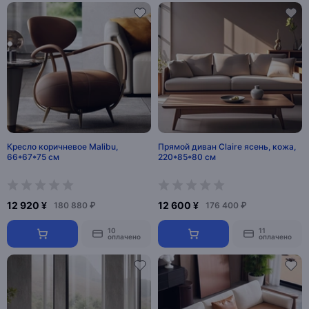
Кресло коричневое Malibu,
Прямой диван Claire ясень, кожа,
66*67*75 см
220*85*80 см
12 920 ¥
12 600 ¥
180 880 ₽
176 400 ₽
10
11
оплачено
оплачено