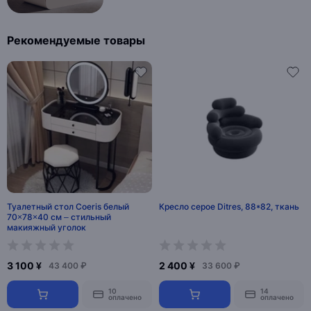
Рекомендуемые товары
Туалетный стол Coeris белый
Кресло серое Ditres, 88*82, ткань
70×78×40 см – стильный
макияжный уголок
3 100 ¥
2 400 ¥
43 400 ₽
33 600 ₽
10
14
оплачено
оплачено