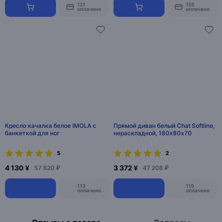
121
155
оплачено
оплачено
Кресло качалка белое IMOLA с
Прямой диван белый Chat Softline,
банкеткой для ног
нераскладной, 180х80х70
5
2
4 130 ¥
3 372 ¥
57 820 ₽
47 208 ₽
113
119
оплачено
оплачено