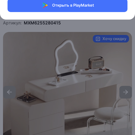
Открыть в PlayMarket
Магазин eMILE
Артикул:
MXM6255280415
Хочу скидку