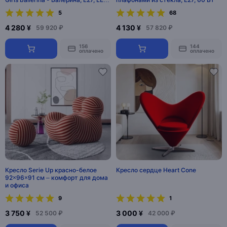
70 Вт
5
68
4 280 ¥
4 130 ¥
59 920 ₽
57 820 ₽
156
144
оплачено
оплачено
Кресло Serie Up красно-белое
Кресло сердце Heart Cone
92×96×91 см – комфорт для дома
и офиса
9
1
3 750 ¥
3 000 ¥
52 500 ₽
42 000 ₽