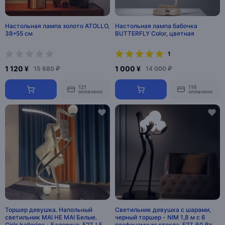
Настольная лампа золото ATOLLO,
Настольная лампа бабочка
38*55 см
BUTTERFLY Color, цветная
1
1 120 ¥
1 000 ¥
15 680 ₽
14 000 ₽
121
116
оплачено
оплачено
Торшер девушка. Напольный
Светильник девушка с шарами,
светильник MAI HE MAI Белые.
черный торшер - NIM 1,8 м с 6
Girls ballerina - Балерина, E27, LED,
плафонами из стекла, E27, 60 Вт