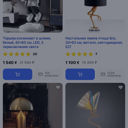
Торшер космонавт в шлеме,
Настольная лампа птица Ibis,
белый, 40*80 см, LED, 3
30*62 см, металл, светодиодная,
переключения света
E27
20
7
1 540 ¥
1 100 ¥
21 560 ₽
15 400 ₽
123
1330
оплачено
оплачено