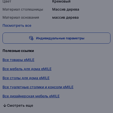
Цвет
Кремовый
Материал столешницы
Массив дерева
Материал основания
массив дерева
Посмотреть все
Индивидуальные параметры
Полезные ссылки
Все товары eMILE
Все мебель для дома eMILE
Все столы для дома eMILE
Все туалетные столики и консоли eMILE
Все дизайнерская мебель eMILE
Все мебель для дома и офиса eMILE
Все мебель для дома в категории
Все столы для дома в категории
Все туалетные столики и консоли в категории
Все дизайнерская мебель в категории
Все мебель для дома и офиса в категории
Смотреть еще