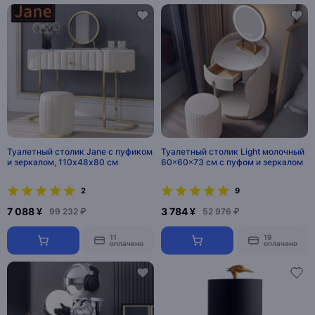
Туалетный столик Jane с пуфиком
Туалетный столик Light молочный
и зеркалом, 110х48х80 см
60×60×73 см с пуфом и зеркалом
2
9
7 088 ¥
3 784 ¥
99 232 ₽
52 976 ₽
11
19
оплачено
оплачено