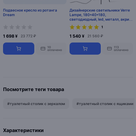
Подвесное кресло из ротанга
Дизайнерские светильники Verre
Dream
Lampe, 180*40*180,
светодиодный, led, металл, акрил
металл
1
1 698 ¥
1 540 ¥
23 772 ₽
21 560 ₽
10
113
оплачено
оплачено
Посмотрите теги товара
#туалетный столик с зеркалом
#туалетный столик с ящиками
Характеристики