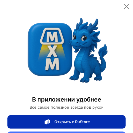
Главная
Помощь
Помощь
Поиск по вопросам и ответам
Найти
В приложении удобнее
Доставка
Мои заказы
Возврат и отмена
Оплата
Това
Все самое полезное всегда под рукой
Ничего не найдено.
Открыть в RuStore
Рекомендуемые темы