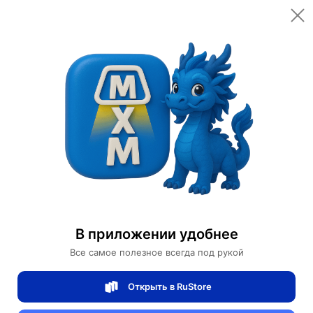
Главная
Помощь
Помощь
Поиск по вопросам и ответам
Найти
В приложении удобнее
Условия использования сервисов
Мои заказы
Возврат и о
Все самое полезное всегда под рукой
Ничего не найдено.
Открыть в RuStore
Рекомендуемые темы